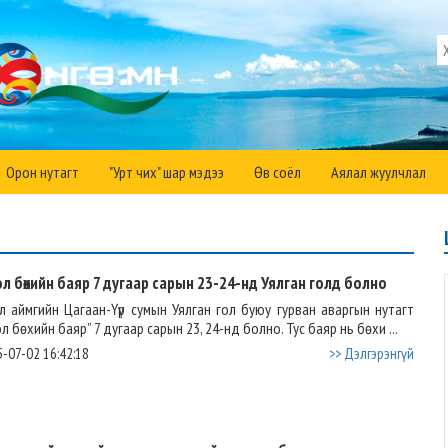
Орон нутагт
"Урт чих" шар мэдээ
Өв соёл
Аялал жуулчлал
л бөхийн баяр 7 дугаар сарын 23-24-нд Уялган голд болно
л аймгийн Цагаан-Үүр сумын Уялган гол буюу гурван аваргын нутагт
л бөхийн баяр” 7 дугаар сарын 23, 24-нд болно. Тус баяр нь бөхи ...
-07-02 16:42:18
>> Дэлгэрэнгүй