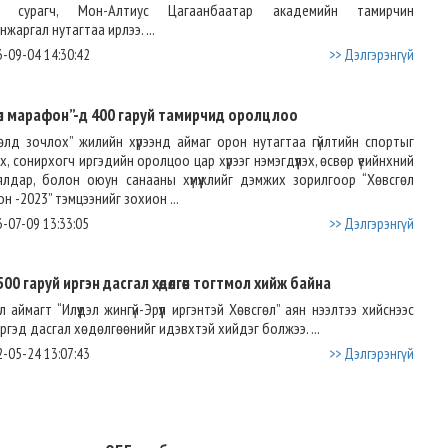
н сурагч, Мон-Алтиус Цагаанбаатар академийн тамирчин
нжаргал нутагтаа ирлээ. ...
-09-04 14:30:42
>> Дэлгэрэнгүй
гөл марафон”-д 400 гаруй тамирчид оролцлоо
өлд зочлох” жилийн хүрээнд аймаг орон нутагтаа гүйлтийн спортыг
лэх, сонирхогч иргэдийн оролцоо цар хүрээг нэмэгдүүлэх, өсвөр үеийнхний
лдар, болон оюун санааны хүмүүжлийг дэмжих зорилгоор “Хөвсгөл
н -2023” тэмцээнийг зохион ...
-07-09 13:33:05
>> Дэлгэрэнгүй
500 гаруй иргэн дасгал хөдөлгөөн тогтмол хийж байна
л аймагт “Илүүдэл жингүй-Эрүүл иргэнтэй Хөвсгөл” аян нээлтээ хийснээс
ргэд дасгал хөдөлгөөнийг идэвхтэй хийдэг болжээ. ...
-05-24 13:07:43
>> Дэлгэрэнгүй