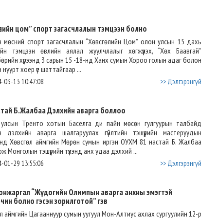
гөлийн цом” спорт загасчлалын тэмцээн болно
 мөсний спорт загасчлалын “Хөвсгөлийн Цом” олон улсын 15 дахь
ийн тэмцээн өвлийн аялал жуулчлалыг хөгжүүлэх, “Хөх Баавгай”
өрийн хүрээнд 3 сарын 15 -18-нд Ханх сумын Хороо голын адаг болон
 нуурт хоёр үе шаттайгаар ...
-03-13 10:47:08
>> Дэлгэрэнгүй
стай Б.Жалбаа Дэлхийн аварга боллоо
 улсын Тренто хотын Баселга ди пайн мөсөн гулгуурын талбайд
н дэлхийн аварга шалгаруулах гүйлтийн тэшүүрийн мастеруудын
нд Хөвсгөл аймгийн Мөрөн сумын иргэн ОУХМ 81 настай Б. Жалбаа
ж Монголын тэшүүрийн түүхэнд анх удаа дэлхий ...
-01-29 13:55:06
>> Дэлгэрэнгүй
онжаргал “Жүдогийн Олимпын аварга анхны эмэгтэй
чин болно гэсэн зорилготой” гэв
л аймгийн Цагааннуур сумын уугуул Мон-Алтиус ахлах сургуулийн 12-р