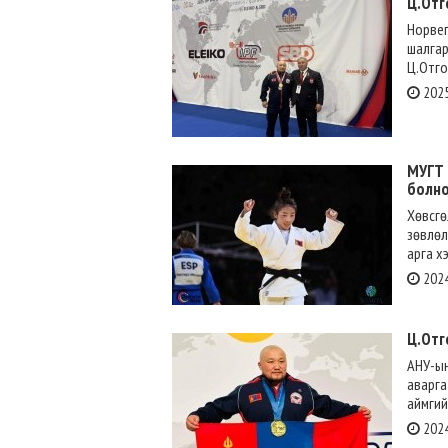
Ц.Отг
Норвег
шалгар
Ц.Отго
2025
МУГТ 
болн
Хөвсгө
зөвлөл
арга х
2024
Ц.Отг
АНУ-ы
аварга
аймгий
2024