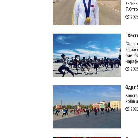
ангий
Т.Отго
2023
“Хөвс
“Хөвсг
хөгжүү
бие бя
марафо
2023
Өдөрт 
Хөвсгө
хойш и
2022