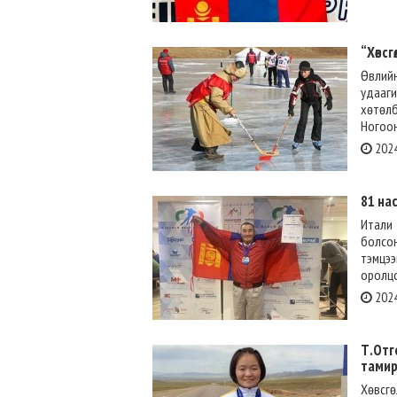
“Хөвс
Өвлийн
удааг
хөтөлб
Ногоон
2024
81 на
Итали
болсо
тэмцээ
оролцо
2024
Т.Отг
тамир
Хөвсгө