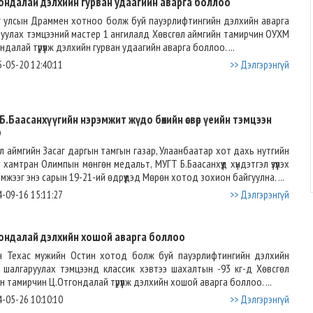
ондалай дэлхийн гурван удаагийн аварга боллоо
 улсын Драммен хотноо болж буй пауэрлифтингийн дэлхийн аварга
уулах тэмцээний мастер 1 ангилалд Хөвсгөл аймгийн тамирчин ОУХМ
ндалай түрүүлж дэлхийн гурван удаагийн аварга боллоо. ...
-05-20 12:40:11
>> Дэлгэрэнгүй
Б.Баасанхүүгийн нэрэмжит жүдо бөхийн өсвөр үеийн тэмцээн
о
л аймгийн Засаг даргын тамгын газар, Улаанбаатар хот дахь нутгийн
 хамтран Олимпын мөнгөн медальт, МУГТ Б.Баасанхүүд хүндэтгэл үзүүлэх
эмжээг энэ сарын 19-21-ий өдрүүдэд Мөрөн хотод зохион байгуулна. ...
-09-16 15:11:27
>> Дэлгэрэнгүй
ондалай дэлхийн хошой аварга боллоо
н Техас мужийн Остин хотод болж буй пауэрлифтингийн дэлхийн
 шалгаруулах тэмцээнд классик хэвтээ шахалтын -93 кг-д Хөвсгөл
н тамирчин Ц.Отгондалай түрүүлж дэлхийн хошой аварга боллоо. ...
-05-26 10:10:10
>> Дэлгэрэнгүй