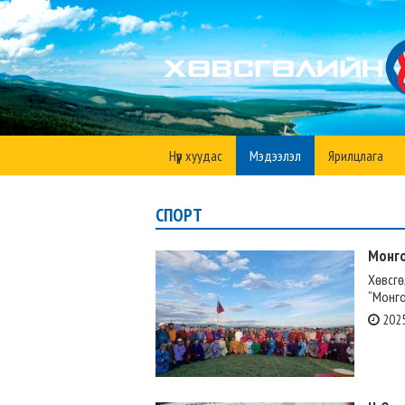
Нүүр хуудас
Мэдээлэл
Ярилцлага
СПОРТ
Монго
Хөвсгө
“Монго
2025