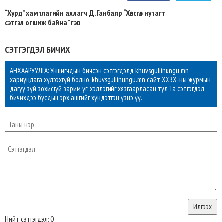
“Хурд” хамтлагийн ахлагч Д.Ганбаяр “Хөвсгөл нутагт
сэтгэл огшиж байна” гэв
СЭТГЭГДЭЛ БИЧИХ
АНХААРУУЛГА: Уншигчдын бичсэн сэтгэгдэлд khuvsguliinungu.mn
хариуцлага хүлээхгүй болно. khuvsguliinungu.mn сайт ХХЗХ-ны журмын
дагуу зүй зохисгүй зарим үг, хэллэгийг хязгаарласан тул Та сэтгэгдэл
бичихдээ бусдын эрх ашгийг хүндэтгэн үзнэ үү.
Нийт сэтгэгдэл: 0