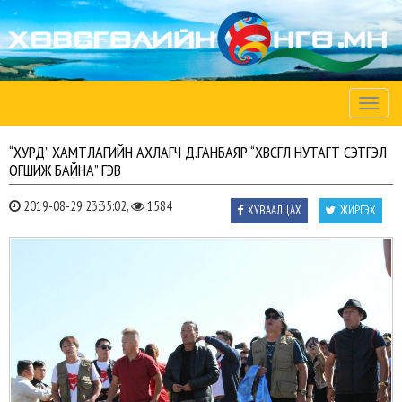
Toggle
naviga
“ХУРД” ХАМТЛАГИЙН АХЛАГЧ Д.ГАНБАЯР “ХӨВСГӨЛ НУТАГТ СЭТГЭЛ
ОГШИЖ БАЙНА” ГЭВ
2019-08-29 23:35:02,
1584
ХУВААЛЦАХ
ЖИРГЭХ