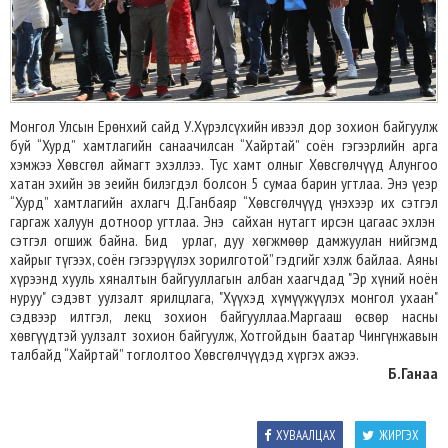
Монгол Улсын Ерөнхий сайд У.Хүрэлсүхийн ивээл дор зохион байгуулж
буй “Хурд” хамтлагийн санаачилсан “Хайртай” соён гэгээрлийн арга
хэмжээ Хөвсгөл аймагт эхэллээ. Тус хамт олныг Хөвсгөлчүүд Алунгоо
хатан эхийн эв эеийн билэгдэл болсон 5 сумаа барин угтлаа. Энэ үеэр
“Хурд” хамтлагийн ахлагч Д.Ганбаяр “Хөвсгөлчүүд үнэхээр их сэтгэл
гаргаж халуун дотноор угтлаа. Энэ сайхан нутагт ирсэн цагаас эхлэн
сэтгэл огшиж байна. Бид урлаг, дуу хөгжмөөр дамжуулан нийгэмд
хайрыг түгээх, соён гэгээрүүлэх зорилготой” гэдгийг хэлж байлаа. Аяны
хүрээнд хууль хяналтын байгууллагын албан хаагчдад "Эр хүний ноён
нуруу" сэдэвт уулзалт ярилцлага, "Хүүхэд хүмүүжүүлэх монгол ухаан"
сэдвээр илтгэл, лекц зохион байгууллаа.Маргааш өсвөр насны
хөвгүүдтэй уулзалт зохион байгуулж, Хотгойдын баатар Чингүнжавын
талбайд “Хайртай” тоглолтоо Хөвсгөлчүүдэд хүргэх ажээ.
Б.Ганаа
ХУВААЛЦАХ
ЖИРГЭХ