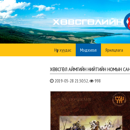
Нүүр хуудас
Мэдээлэл
Ярилцлага
ХӨВСГӨЛ АЙМГИЙН НИЙТИЙН НОМЫН САН
2019-05-28 21:30:32,
998