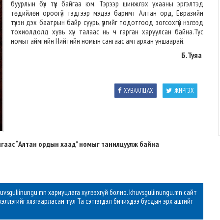
буурлын бүх түүх байгаа юм. Тэрээр шинжлэх ухааны эргэлтэд
төдийлөн ороогүй тэдгээр мэдээ баримт Алтан орд, Евразийн
түүхэн дэх баатрын байр суурь, үүргийг тодотгоод зогсохгүй нэлээд
тохиолдолд хувь хүн талаас нь ч гарган харуулсан байна.Тус
номыг аймгийн Нийтийн номын сангаас амтархан уншаарай.
Б.Туяа
ХУВААЛЦАХ
ЖИРГЭХ
нгаас “Алтан ордын хаад” номыг танилцуулж байна
vsguliinungu.mn хариуцлага хүлээхгүй болно. khuvsguliinungu.mn сайт
хэллэгийг хязгаарласан тул Та сэтгэгдэл бичихдээ бусдын эрх ашгийг