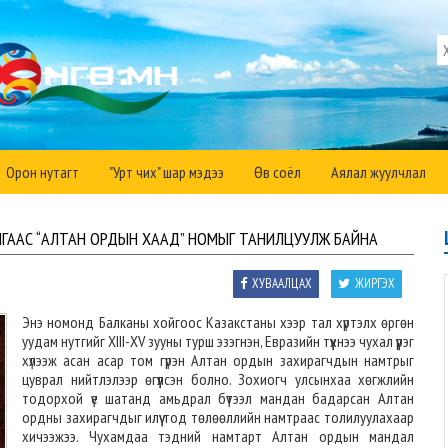
Орон нутагт
"Урт чих" шар мэдээ
Өв соёл
Аялал жуулчлал
ГААС “АЛТАН ОРДЫН ХААД” НОМЫГ ТАНИЛЦУУЛЖ БАЙНА
ХУВААЛЦАХ
ЖИРГЭХ
Энэ номонд Балканы хойгоос Казакстаны хээр тал хүртэлх өргөн
уудам нутгийг XIII-XV зууны турш эзэгнэн, Евразийн түүхнээ чухал үүрэг
хүлээж асан асар том гүрэн Алтан ордын захирагчдын намтрыг
цуврал нийтлэлээр өгүүлсэн болно. Зохиогч улсынхаа хөгжлийн
тодорхой үе шатанд амьдрал бүтээл мандан бадарсан Алтан
ордны захирагчдыг илүү тод төлөөллийн намтраас толилуулахаар
хичээжээ. Чухамдаа тэдний намтарт Алтан ордын мандал