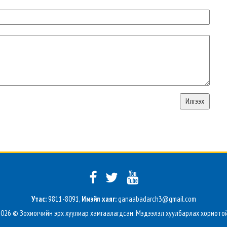
Утас:
9811-8091,
Имэйл хаяг:
ganaabadarch3@gmail.com
2026 © Зохиогчийн эрх хуулиар хамгаалагдсан. Мэдээлэл хуулбарлах хориотой