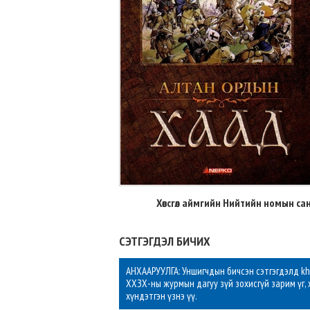
Хөвсгөл аймгийн Нийтийн номын са
СЭТГЭГДЭЛ БИЧИХ
АНХААРУУЛГА: Уншигчдын бичсэн сэтгэгдэлд khu
ХХЗХ-ны журмын дагуу зүй зохисгүй зарим үг, 
хүндэтгэн үзнэ үү.