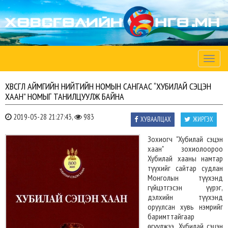
Toggle
naviga
ХӨВСГӨЛ АЙМГИЙН НИЙТИЙН НОМЫН САНГААС “ХУБИЛАЙ СЭЦЭН
ХААН” НОМЫГ ТАНИЛЦУУЛЖ БАЙНА
2019-05-28 21:27:43,
983
ХУВААЛЦАХ
ЖИРГЭХ
Зохиогч "Хубилай сэцэн
хаан" зохиолоороо
Хубилай хааны намтар
түүхийг сайтар судлан
Монголын түүхэнд
гүйцэтгэсэн үүрэг,
дэлхийн түүхэнд
оруулсан хувь нэмрийг
баримттайгаар
өгүүлжээ. Хубилай сэцэн