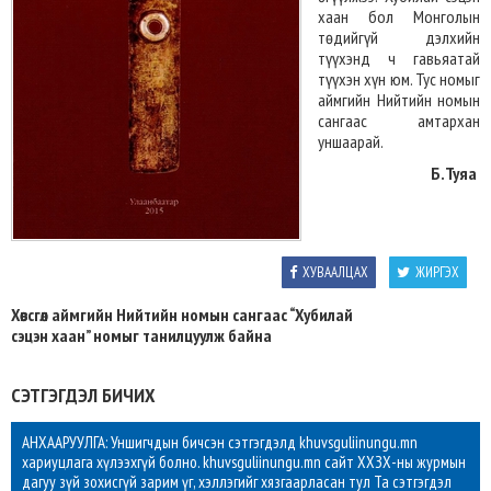
хаан бол Монголын
төдийгүй дэлхийн
түүхэнд ч гавьяатай
түүхэн хүн юм. Тус номыг
аймгийн Нийтийн номын
сангаас амтархан
уншаарай.
Б.Туяа
ХУВААЛЦАХ
ЖИРГЭХ
Хөвсгөл аймгийн Нийтийн номын сангаас “Хубилай
сэцэн хаан” номыг танилцуулж байна
СЭТГЭГДЭЛ БИЧИХ
АНХААРУУЛГА: Уншигчдын бичсэн сэтгэгдэлд khuvsguliinungu.mn
хариуцлага хүлээхгүй болно. khuvsguliinungu.mn сайт ХХЗХ-ны журмын
дагуу зүй зохисгүй зарим үг, хэллэгийг хязгаарласан тул Та сэтгэгдэл