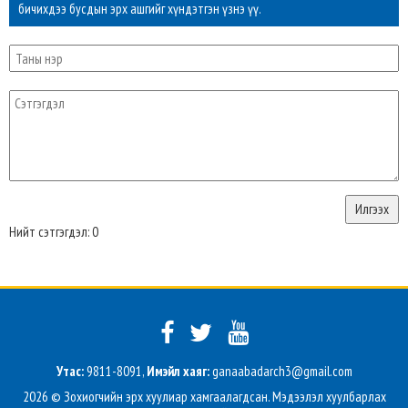
бичихдээ бусдын эрх ашгийг хүндэтгэн үзнэ үү.
Нийт сэтгэгдэл: 0
Утас:
9811-8091,
Имэйл хаяг:
ganaabadarch3@gmail.com
2026 © Зохиогчийн эрх хуулиар хамгаалагдсан. Мэдээлэл хуулбарлах