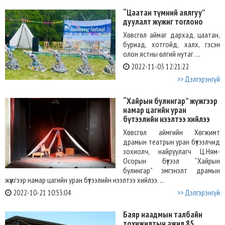
“Цаатан түмний аялгуу”
дуулалт жүжиг тоглоно
Хөвсгөл аймаг дархад, цаатан,
буриад, хотгойд, халх, гэсэн
олон ястны өлгий нутаг. ...
2022-11-03 12:21:22
>> Дэлгэрэнгүй
“Хайрын булингар” жүжгээр
намар цагийн уран
бүтээлийн нээлтээ хийлээ
Хөвсгөл аймгийн Хөгжимт
драмын театрын уран бүтээлчид
зохиолч, найруулагч Ц.Ням-
Осорын бүтээл “Хайрын
булингар” эмгэнэлт драмын
жүжгээр намар цагийн уран бүтээлийн нээлтээ хийлээ. ...
2022-10-21 10:53:04
>> Дэлгэрэнгүй
Баяр наадмын талбайн
тохижилтын ажил 85