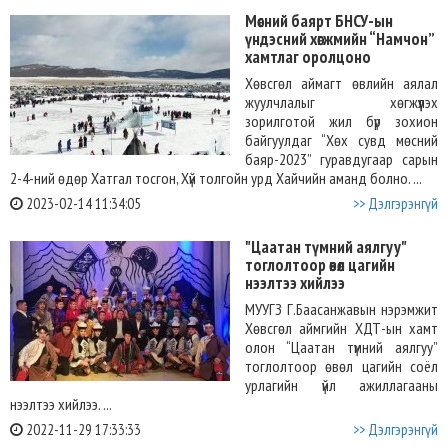
Мөсний баярт БНСУ-ын
үндэсний хөгжмийн “Намчон”
хамтлаг оролцоно
Хөвсгөл аймагт өвлийн аялал
жуулчлалыг хөгжүүлэх
зорилготой жил бүр зохион
байгуулдаг “Хөх сувд мөсний
баяр-2023” гуравдугаар сарын
2-4-ний өдөр Хатгал тосгон, Хүй толгойн урд Хайчийн аманд болно. ...
2023-02-14 11:34:05
>> Дэлгэрэнгүй
"Цаатан түмний аялгуу"
тоглолтоор өвөл цагийн
нээлтээ хийлээ
МУУГЗ Г.Баасанжавын нэрэмжит
Хөвсгөл аймгийн ХДТ-ын хамт
олон “Цаатан түмний аялгуу”
тоглолтоор өвөл цагийн соёл
урлагийн үйл ажиллагааны
нээлтээ хийлээ. ...
2022-11-29 17:33:33
>> Дэлгэрэнгүй