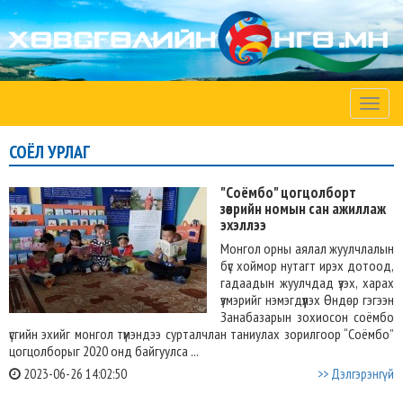
Toggle
naviga
СОЁЛ УРЛАГ
"Соёмбо" цогцолборт
зөөврийн номын сан ажиллаж
эхэллээ
Монгол орны аялал жуулчлалын
бүс хоймор нутагт ирэх дотоод,
гадаадын жуулчдад үзэх, харах
үзмэрийг нэмэгдүүлэх Өндөр гэгээн
Занабазарын зохиосон соёмбо
үсгийн эхийг монгол түмэндээ сурталчлан таниулах зорилгоор “Соёмбо”
цогцолборыг 2020 онд байгуулса ...
2023-06-26 14:02:50
>> Дэлгэрэнгүй