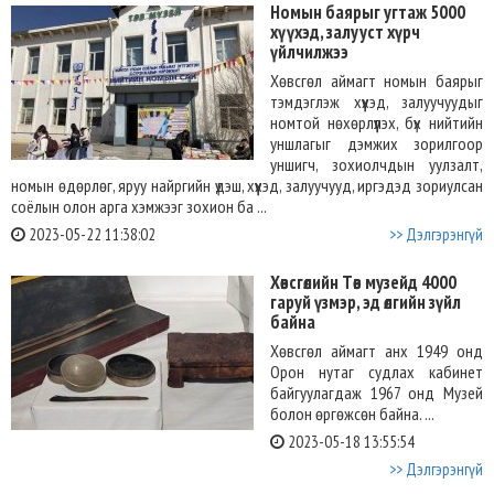
Номын баярыг угтаж 5000
хүүхэд, залууст хүрч
үйлчилжээ
Хөвсгөл аймагт номын баярыг
тэмдэглэж хүүхэд, залуучуудыг
номтой нөхөрлүүлэх, бүх нийтийн
уншлагыг дэмжих зорилгоор
уншигч, зохиолчдын уулзалт,
номын өдөрлөг, яруу найргийн үдэш, хүүхэд, залуучууд, иргэдэд зориулсан
соёлын олон арга хэмжээг зохион ба ...
2023-05-22 11:38:02
>> Дэлгэрэнгүй
Хөвсгөлийн Төв музейд 4000
гаруй үзмэр, эд өлгийн зүйл
байна
Хөвсгөл аймагт анх 1949 онд
Орон нутаг судлах кабинет
байгуулагдаж 1967 онд Музей
болон өргөжсөн байна. ...
2023-05-18 13:55:54
>> Дэлгэрэнгүй