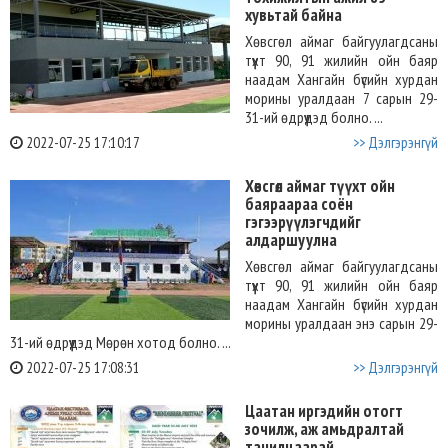
хувьтай байна
Хөвсгөл аймаг байгуулагдсаны
түүхт 90, 91 жилийн ойн баяр
наадам Хангайн бүсийн хурдан
морины уралдаан 7 сарын 29-
31-ий өдрүүдэд болно. ...
2022-07-25 17:10:17
>> Дэлгэрэнгүй
Хөвсгөл аймаг түүхт ойн
баяраараа соён
гэгээрүүлэгчдийг
алдаршуулна
Хөвсгөл аймаг байгуулагдсаны
түүхт 90, 91 жилийн ойн баяр
наадам Хангайн бүсийн хурдан
морины уралдаан энэ сарын 29-
31-ий өдрүүдэд Мөрөн хотод болно. ...
2022-07-25 17:08:31
>> Дэлгэрэнгүй
Цаатан иргэдийн отогт
зочилж, аж амьдралтай
танилцаарай