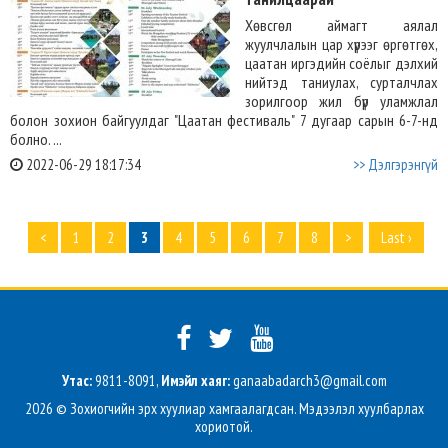
Хөвсгөл аймагт аялал
жуулчлалын цар хүрээг өргөтгөх,
цаатан иргэдийн соёлыг дэлхий
нийтэд таниулах, сурталчлах
зорилгоор жил бүр уламжлал
болон зохион байгуулдаг "Цаатан фестиваль" 7 дугаар сарын 6-7-нд
болно. ...
2022-06-29 18:17:34
>> Дэлгэрэнгүй
<
1
2
3
4
5
6
7
8
>
Last ›
Утас:
9811-8091,
Имэйл хаяг:
ganaabadarch3@gmail.com
2026 © Зохиогчийн эрх хуулиар хамгаалагдсан. Мэдээлэл хуулбарлах
хориотой.