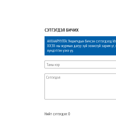
СЭТГЭГДЭЛ БИЧИХ
АНХААРУУЛГА: Уншигчдын бичсэн сэтгэгдэлд khu
ХХЗХ-ны журмын дагуу зүй зохисгүй зарим үг, 
хүндэтгэн үзнэ үү.
Нийт сэтгэгдэл: 0