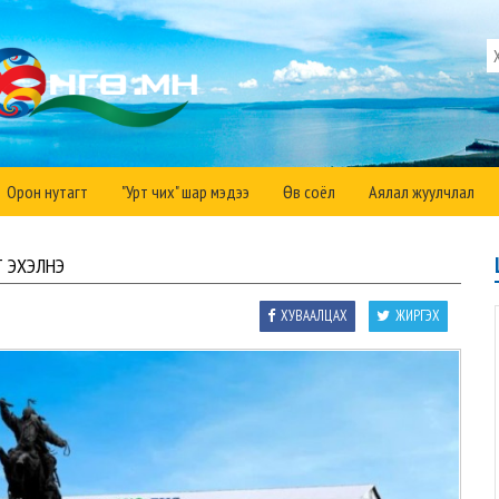
Орон нутагт
"Урт чих" шар мэдээ
Өв соёл
Аялал жуулчлал
Т ЭХЭЛНЭ
ХУВААЛЦАХ
ЖИРГЭХ