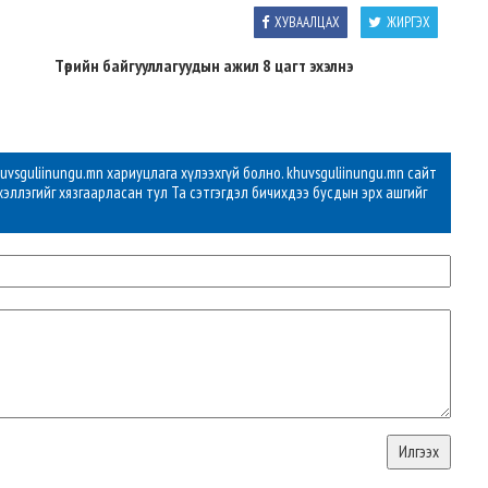
ХУВААЛЦАХ
ЖИРГЭХ
Төрийн байгууллагуудын ажил 8 цагт эхэлнэ
vsguliinungu.mn хариуцлага хүлээхгүй болно. khuvsguliinungu.mn сайт
хэллэгийг хязгаарласан тул Та сэтгэгдэл бичихдээ бусдын эрх ашгийг