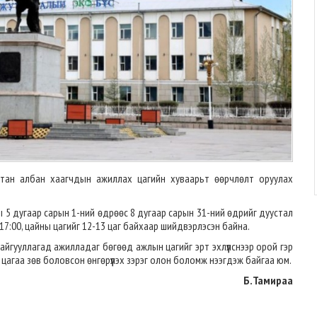
лтан албан хаагчдын ажиллах цагийн хуваарьт өөрчлөлт оруулах
 5 дугаар сарын 1-ний өдрөөс 8 дугаар сарын 31-ний өдрийг дуустал
 17:00, цайны цагийг 12-13 цаг байхаар шийдвэрлэсэн байна.
йгууллагад ажилладаг бөгөөд ажлын цагийг эрт эхлүүлснээр орой гэр
т цагаа зөв боловсон өнгөрүүлэх зэрэг олон боломж нээгдэж байгаа юм.
Б.Тамираа