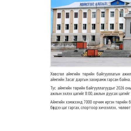
Хөвсгөл аймгийн төрийн байгууллагын ажи
аймгийн Засаг даргын захирамж гарсан байна.
Тус аймгийн төрийн байгууллагуудыг 2026 оны
ажлын эхлэх цагийг 8:00, ажлын дуусах цагийг
Аймгийн хэмжээнд 7000 орчим иргэн төрийн ба
бүлдээ цаг гаргах, спортоор хичээллэх, чөлөө