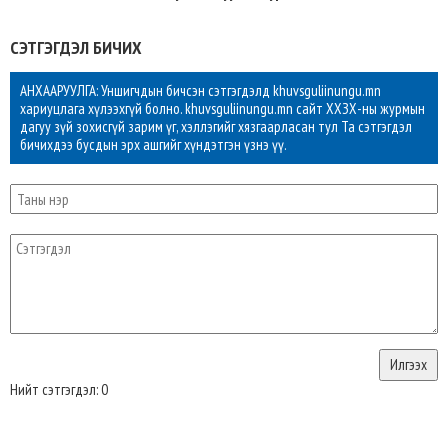
СЭТГЭГДЭЛ БИЧИХ
АНХААРУУЛГА: Уншигчдын бичсэн сэтгэгдэлд khuvsguliinungu.mn
хариуцлага хүлээхгүй болно. khuvsguliinungu.mn сайт ХХЗХ-ны журмын
дагуу зүй зохисгүй зарим үг, хэллэгийг хязгаарласан тул Та сэтгэгдэл
бичихдээ бусдын эрх ашгийг хүндэтгэн үзнэ үү.
Нийт сэтгэгдэл: 0