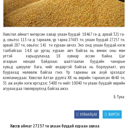
Хөвсгөл аймагт өнгөрсөн хавар улаан буудай 18467 га-д, арвай 321 га-
д, овьёос 113 га-д тариалж, үр тариа 27685 тн, улаан буудай 27257 тн,
арвай 287 тн, овьёос 141 тн хураан авчээ. Энэ онд улаан буудай нэгж
талбайгаас 14,8 цн ургац хураан авч байгаа нь өмнөх оны мөн
үетэй харьцуулахад 18 хувиар өссөн байна. Цаг
агаарын нөхцөл байдлаас шалтгаалан буудайн чанарын
хувьд цавуулаг бага, чийг өндөртэй байгаа нь борлуулалт, үнэ
буурахад нөлөөлж байгаа гэнэ. Үр тарианы аж ахуй эрхэлдэг
компаниудаас Хөвсгөл Алтан дуулга ХК нь өөрийн тариалсан 4640 тн,
31 аж ахуйн нэгж иргэдээс 5400 тн нийт 10040 тн улаан буудайг өөрийн
агуулахдаа төвлөрүүлээд байгаа ажээ.
Б.Туяа
ХУВААЛЦАХ
ЖИРГЭХ
Хөвсгөл аймаг 27257 тн улаан буудай хураан авлаа