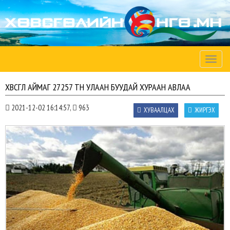
Toggle
naviga
ХӨВСГӨЛ АЙМАГ 27257 ТН УЛААН БУУДАЙ ХУРААН АВЛАА
2021-12-02 16:14:57,
963
ХУВААЛЦАХ
ЖИРГЭХ