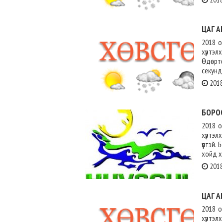
ЦАГ А
2018 о
хүртэл
Өдөрт
секунд
2018
БОРО
2018 о
хүртэл
үүлтэй
хойд х
2018
ЦАГ А
2018 о
хүртэл