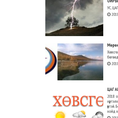
ОЙРЫ
УС, ЦА
2018
Мөрөн
Хөвсгө
бөгөөд
2018
ЦАГ А
2018 о
хүртэл
үүлтэй.
хойд х
2018