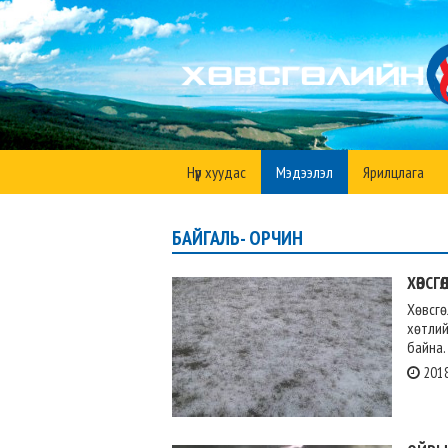
Нүүр хуудас
Мэдээлэл
Ярилцлага
БАЙГАЛЬ- ОРЧИН
ХӨВСГ
Хөвсг
хөтлий
байна. .
2018