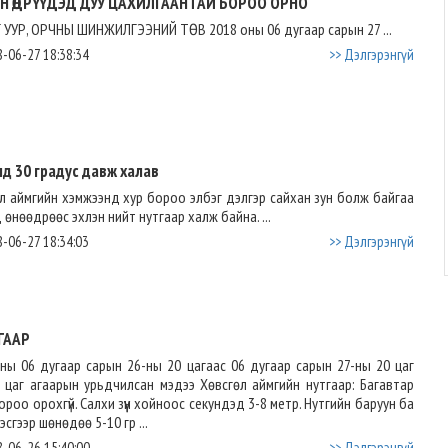
Н ӨДРҮҮДЭД ДУУ ЦАХИЛГААНТАЙ БОРОО ОРНО
Г УУР, ОРЧНЫ ШИНЖИЛГЭЭНИЙ ТӨВ 2018 оны 06 дугаар сарын 27 ...
-06-27 18:38:34
>> Дэлгэрэнгүй
д 30 градус давж халав
л аймгийн хэмжээнд хур бороо элбэг дэлгэр сайхан зун болж байгаа
 өнөөдрөөс эхлэн нийт нутгаар халж байна. ...
-06-27 18:34:03
>> Дэлгэрэнгүй
ГААР
ны 06 дугаар сарын 26-ны 20 цагаас 06 дугаар сарын 27-ны 20 цаг
х цаг агаарын урьдчилсан мэдээ Хөвсгөл аймгийн нутгаар: Багавтар
 Бороо орохгүй. Салхи зүүн хойноос секундэд 3-8 метр. Нутгийн баруун ба
эсгээр шөнөдөө 5-10 гр ...
-06-26 15:40:00
>> Дэлгэрэнгүй