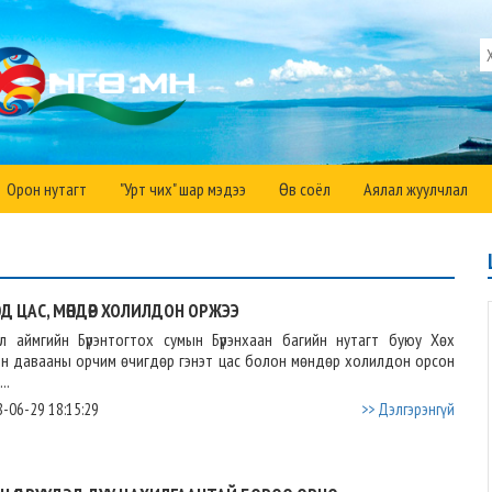
Орон нутагт
"Урт чих" шар мэдээ
Өв соёл
Аялал жуулчлал
ӨЛД ЦАС, МӨНДӨР ХОЛИЛДОН ОРЖЭЭ
өл аймгийн Бүрэнтогтох сумын Бүрэнхаан багийн нутагт буюу Хөх
н давааны орчим өчигдөр гэнэт цас болон мөндөр холилдон орсон
..
-06-29 18:15:29
>> Дэлгэрэнгүй