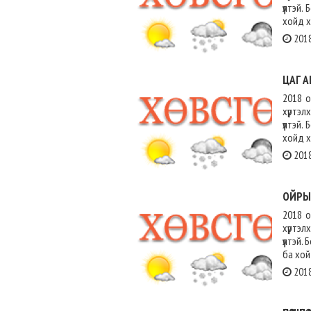
үүлтэй
хойд х
2018
ЦАГ А
2018 о
хүртэл
үүлтэй
хойд х
2018
ОЙРЫ
2018 о
хүртэл
үүлтэй
ба хой
2018