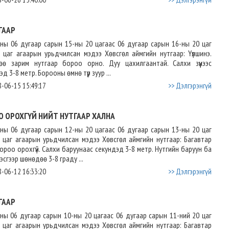
ГААР
ны 06 дугаар сарын 15-ны 20 цагаас 06 дугаар сарын 16-ны 20 цаг
х цаг агаарын урьдчилсан мэдээ Хөвсгөл аймгийн нутгаар: Үүлшинэ.
өө зарим нутгаар бороо орно. Дуу цахилгаантай. Салхи зүүнээс
эд 3-8 метр. Борооны өмнө түр зуур ...
-06-15 15:49:17
>> Дэлгэрэнгүй
О ОРОХГҮЙ НИЙТ НУТГААР ХАЛНА
ны 06 дугаар сарын 12-ны 20 цагаас 06 дугаар сарын 13-ны 20 цаг
х цаг агаарын урьдчилсан мэдээ Хөвсгөл аймгийн нутгаар: Багавтар
. Бороо орохгүй. Салхи баруунаас секундэд 3-8 метр. Нутгийн баруун ба
эсгээр шөнөдөө 3-8 граду ...
-06-12 16:33:20
>> Дэлгэрэнгүй
ГААР
ны 06 дугаар сарын 10-ны 20 цагаас 06 дугаар сарын 11-ний 20 цаг
х цаг агаарын урьдчилсан мэдээ Хөвсгөл аймгийн нутгаар: Багавтар