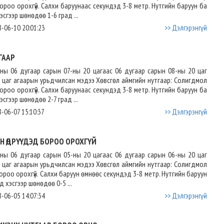
. Бороо орохгүй. Салхи баруунаас секундэд 3-8 метр. Нутгийн баруун ба
эсгээр шөнөдөө 1-6 град ...
-06-10 20:01:23
>> Дэлгэрэнгүй
ГААР
ны 06 дугаар сарын 07-ны 20 цагаас 06 дугаар сарын 08-ны 20 цаг
х цаг агаарын урьдчилсан мэдээ Хөвсгөл аймгийн нутгаар: Солигдмол
. Бороо орохгүй. Салхи баруунаас секундэд 3-8 метр. Нутгийн баруун ба
эсгээр шөнөдөө 2-7 град ...
-06-07 15:10:37
>> Дэлгэрэнгүй
Н ӨДРҮҮДЭД БОРОО ОРОХГҮЙ
ны 06 дугаар сарын 05-ны 20 цагаас 06 дугаар сарын 06-ны 20 цаг
х цаг агаарын урьдчилсан мэдээ Хөвсгөл аймгийн нутгаар: Солигдмол
. Бороо орохгүй. Салхи баруун өмнөөс секундэд 3-8 метр. Нутгийн баруун
д хэсгээр шөнөдөө 0-5 ...
-06-05 14:07:34
>> Дэлгэрэнгүй