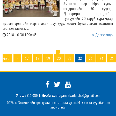
Амгалан нар Мөрөн сумын
цэцэрлэгийн 50 хүүхэд,
Дэлгэрмөрөн цогцолбор
сургуулийн 20 гаруй сурагчдад
ардын урлагийн мартагдсан дуу хуур, хөгжим бүжиг, аман зохиолыг
сэргээн заажээ. ...
2018-10-30 10:04:43
>> Дэлгэрэнгүй
‹
First
<
17
18
19
20
21
22
23
24
25
Утас:
9811-8091,
Имэйл хаяг:
ganaabadarch3@gmail.com
2026 © Зохиогчийн эрх хуулиар хамгаалагдсан. Мэдээлэл хуулбарлах
хориотой.