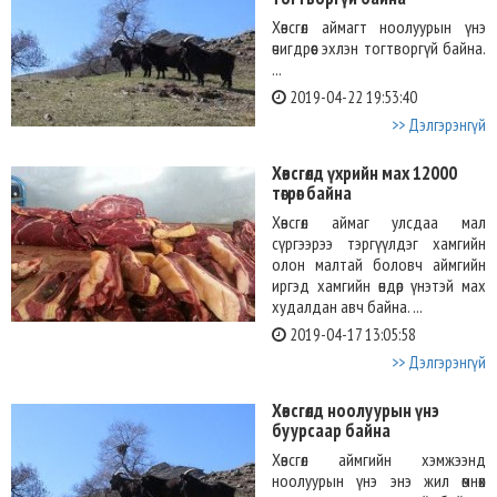
Хөвсгөл аймагт ноолуурын үнэ
өчигдрөөс эхлэн тогтворгүй байна.
...
2019-04-22 19:53:40
>> Дэлгэрэнгүй
Хөвсгөлд үхрийн мах 12000
төгрөг байна
Хөвсгөл аймаг улсдаа мал
сүргээрээ тэргүүлдэг хамгийн
олон малтай боловч аймгийн
иргэд хамгийн өндөр үнэтэй мах
худалдан авч байна. ...
2019-04-17 13:05:58
>> Дэлгэрэнгүй
Хөвсгөлд ноолуурын үнэ
буурсаар байна
Хөвсгөл аймгийн хэмжээнд
ноолуурын үнэ энэ жил өмнөх