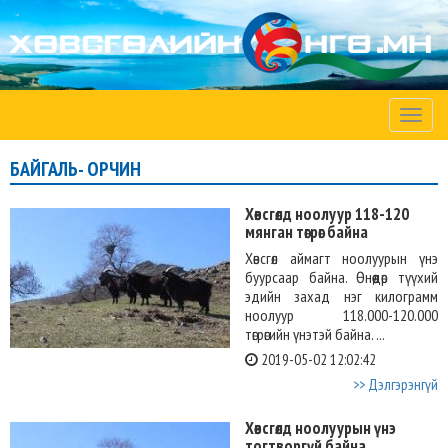
Toggle
naviga
БАЙГАЛЬ- ОРЧИН
Хөвсгөлд ноолуур 118-120
мянган төгрөг байна
Хөвсгөл аймагт ноолуурын үнэ
буурсаар байна. Өнөөдөр түүхий
эдийн захад нэг килограмм
ноолуур 118.000-120.000
төгрөгийн үнэтэй байна. ...
2019-05-02 12:02:42
>> Дэлгэрэнгүй
Хөвсгөлд ноолуурын үнэ
тогтворгүй байна