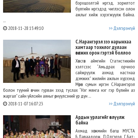
бэрхшээлтэй иргэд, зорилтот
бүлгийн иргэдэд чиглэсэн олон
ажлыг хийж хэрэгжүүлж байна.
...
2018-11-28 15:49:10
>> Дэлгэрэнгүй
С.Нарангэрэл зээ нарынхаа
хамтаар тохилог дулаан
өвөлжих орон гэртэй боллоо
Хөвсгөл аймгийн Статистикийн
хэлтсээс “Амьдрах орчноо
сайжруулж ахмад настнаа
дэмжих” жилийн ажлын хүрээнд
Мөрөн сумын иргэн С.Нарангэрэл
болон түүний өнчин гурван зээд туслах “Нэг мянга нэг гэр бүлийн аз
жаргал” сайн үйлсийн аяныг өрнүүлсэний үр дүн ...
2018-11-07 16:07:23
>> Дэлгэрэнгүй
Ардын урлагийг өвлүүлж
байна
Ахмад хөгжмийн багш МУСТА
Б.Даваадорж, П.Одгэрэл, Г.Бат-