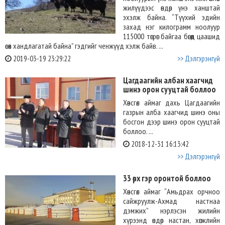
жилүүдээс өндөр үнэ ханштай
эхэлж байна. “Түүхий эдийн
захад нэг килограмм ноолуур
115000 төгрөг байгаа бөгөөд цаашид
өсөх хандлагатай байна” гэдгийг ченжүүд хэлж байв. ...
2019-03-19 23:29:22
>> Дэлгэрэнгүй
Цагдаагийн албан хаагчид
шинэ орон сууцтай боллоо
Хөвсгөл аймаг дахь Цагдаагийн
газрын алба хаагчид шинэ оны
босгон дээр шинэ орон сууцтай
боллоо. ...
2018-12-31 16:13:42
>> Дэлгэрэнгүй
33 өрх гэр оронтой боллоо
Хөвсгөл аймаг “Амьдрах орчноо
сайжруулж-Ахмад настнаа
дэмжих” нэрлэсэн жилийн
хүрээнд өндөр настан, хөгжлийн