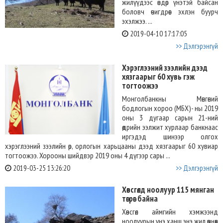
жилүүдээс өндөр үнэтэй байсан
боловч өчигдрөөс эхлэн буурч
эхэлжээ. ...
2019-04-10 17:17:05
>> Дэлгэрэнгүй
Хэрэглээний зээлийн дээд
хязгаарыг 60 хувь гэж
тогтоожээ
Монголбанкны Мөнгөний
бодлогын хороо (МБХ)- ны 2019
оны 3 дугаар сарын 21-ний
өдрийн ээлжит хурлаар банкнаас
иргэдэд шинээр олгох
хэрэглээний зээлийн өр, орлогын харьцааны дээд хязгаарыг 60 хувиар
тогтоожээ. Хорооны шийдвэр 2019 оны 4 дүгээр сары ...
2019-03-25 13:26:20
>> Дэлгэрэнгүй
Хөвсгөлд ноолуур 115 мянган
төгрөг байна
Хөвсгөл аймгийн хэмжээнд
ноолуурын үнэ ханш энэ жил өмнөх