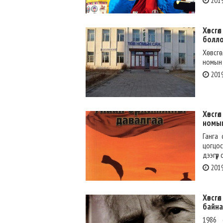
2019
Хөвсг
болл
Хөвсг
номын 
2019
Хөвсг
номыг
Ганга 
цогцос
дээгүүр
2019
Хөвсг
байна
1986 