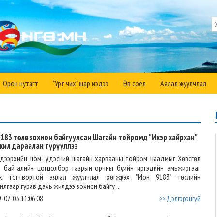
Орон нутагт
"Урт чих" шар мэдээ
Өв соёл
Аялал жуулчлал
183 төслөөс зохион байгуулсан Шагайн тойромд "Ихэр хайрхан"
 жил дараалан түрүүллээ
дээрхийн цом” үндэсний шагайн харвааны тойром наадмыг Хөвсгөл
н байгалийн цогцолбор газрын орчны бүсийн иргэдийн амьжиргааг
х тогтвортой аялал жуулчлал хөгжүүлэх "Мон 9183" төслийн
илгаар гурав дахь жилдээ зохион байгу ...
-07-03 11:06:08
>> Дэлгэрэнгүй