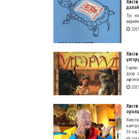
Хөвсг
далай
Тус но
өөрийн
2019
Хөвсг
үлгэр
Сарны 
дээр 
хүнгэнэн
2019
Хөвсг
орол
Хөвсг
хамтра
16-нд 