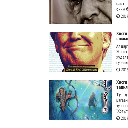
намтар
очиж ба
2019
Хөвсг
номыг
Алдарт
Жонсто
худалд
сурвал
2019
Хөвсг
танил
Түүхэн
цагаан
зураач
"Хотулу
2019