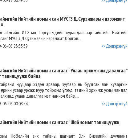
-06-12 00:49:35
>> Дэлгэрэнгүй
өл аймгийн Нийтийн номын сан МУСГЗ Д.Сүрэнжавын нэрэмжит
оо
өл аймгийн ИТХ-ын Тэргүүлэгчдийн хуралдаанаар аймгийн Нийтийн
санг МУСГЗ Д.Сүрэнжавын нэрэмжит болгов. ...
-06-06 23:55:39
>> Дэлгэрэнгүй
өл аймгийн Нийтийн номын сангаас “Улаан орхимжны давалгаа”
 танилцуулж байна
сайранд нууцаар хэдэн арваар, зуугаар нь буудсан лам хуваргын
 үерийн усаар урсаж нуур тойромд үйгээд, тэдний орхимж усны мандал
 салхинд улаан давалгаа мэт намирч байв. ...
-06-03 00:08:54
>> Дэлгэрэнгүй
өл аймгийн Нийтийн номын сангаас “Шөнө” номыг танилцуулж
оны Нобелийн энх тайвны шагналт Эли Визелийн дуулиант