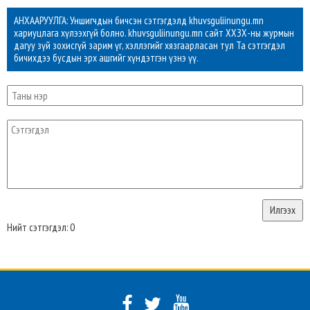
АНХААРУУЛГА: Уншигчдын бичсэн сэтгэгдэлд khuvsguliinungu.mn
хариуцлага хүлээхгүй болно. khuvsguliinungu.mn сайт ХХЗХ-ны журмын
дагуу зүй зохисгүй зарим үг, хэллэгийг хязгаарласан тул Та сэтгэгдэл
бичихдээ бусдын эрх ашгийг хүндэтгэн үзнэ үү.
Нийт сэтгэгдэл: 0