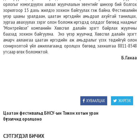
орлогыг нэмэгдүүлэх аялал жуулчлалын эвентийг шинээр бий болгох
зорилгоор 15 дахь жилдээ зохион байгуулах гэж байна. Фестивалийн
үеэр цааны уралдаан, цаатан иргэдийн амьдрал ахуйтай танилцах,
зургаа авахуулах зэрэг олон боломж иргэдэд олддог бөгөөд наадмыг
"Монтрейвэл" компанийн Хөвсгөл далайн эрэгт байрлах жуулчны
баазад зохион байгуулна. Энэ үеэр жуулчид Хөвсгөл далайн эрэгт
амарч аялангаа цаатан иргэдийн аж амьдралыг үзэх төдийгүй олон
сонирхолтой үйл ажиллагаанд оролцох бөгөөд захиалгаа 8811-8548
утсаар өгөх боломжтой.
Б.Ганаа
ХУВААЛЦАХ
ЖИРГЭХ
Цаатан фестивальд БНСУ-ын Тэжон хотын уран
бүтээлчид оролцоно
СЭТГЭГДЭЛ БИЧИХ