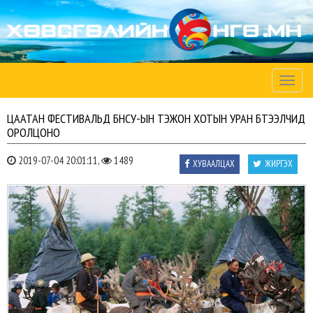
Toggle
naviga
ЦААТАН ФЕСТИВАЛЬД БНСУ-ЫН ТЭЖОН ХОТЫН УРАН БҮТЭЭЛЧИД
ОРОЛЦОНО
2019-07-04 20:01:11,
1489
ХУВААЛЦАХ
ЖИРГЭХ