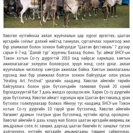
Хөвсгөл нутгийнхаа аялал жуулчлалын цар хүрээг өргөтгөх, цаатан
иргэдийн соёлыг дэлхий нийтэд таниулах, сурталчлах зорилгоор жил
бүр уламжлал болон зохион байгуулдаг "Цаатан фестиваль" 7 дугаар
сарын 6-7-нд “Далай тур” жуулчны баазад болно. Тус аймаг БНСУ-ын
Тэжон хотын Со-гу дүүрэгтэй 2010 онд найрсаг харилцаа, хамтын
ажиллагаагааг эхлүүлэн боловсрол, эрүүл мэнд, соёл урлаг, аялал
жуулчлалын чиглэлээр хамтран ажиллаж байна. Хамтын ажиллагааны
хүрээнд жил бүр уламжлал болгон зохион байгуулдаг олон улсын
"Healing Art Festival" урлагийн наадамд Хөвсгөл аймгийн төрийн
байгууллага болон уран бүтээлчдийн төлөөлөл бүхий 20 хүний
бүрэлдэхүүнтэй баг 3 дахь жилдээ оролцсон юм. Харин Со-гу дүүргийн
уран бүтээлчид Хөвсгөл аймагт хүрэлцэн ирж Цаатан фестивальд уран
бүтээлээ толилуулахаар болжээ. Ийнхүү тус наадамд БНСУ-ын Тэжон
хотын Со-гу дүүргийн 10 гаруй уран бүтээлчид, Хөвсгөл аймгийн
Хөгжимт драмын театрын уран бүтээлчид, нутгийн иргэд оролцоно.
Хөвсгөл аймгийн 6 дахь хошуу мал болох цаатан иргэдийн өвөрмөц аж
амьдралын соёл, ёс заншил, дархад цаатан бөөгийн ёс заншлыг түгээн
дэлгэрүүлэх, нутгийн иргэдийн амьжиргааны түвшинг сайжруулах,