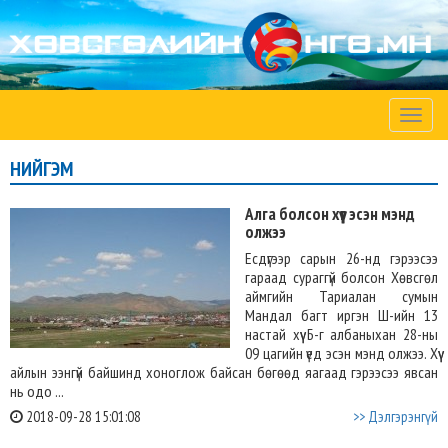
Toggle
naviga
НИЙГЭМ
Алга болсон хүүг эсэн мэнд
олжээ
Есдүгээр сарын 26-нд гэрээсээ
гараад сураггүй болсон Хөвсгөл
аймгийн Тариалан сумын
Мандал багт иргэн Ш-ийн 13
настай хүү Б-г албаныхан 28-ны
09 цагийн үед эсэн мэнд олжээ. Хүү
айлын ээнгүй байшинд хоноглож байсан бөгөөд яагаад гэрээсээ явсан
нь одо ...
2018-09-28 15:01:08
>> Дэлгэрэнгүй