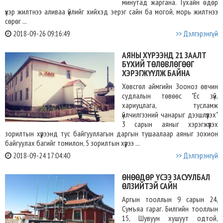
минутад жаргана. Тухайн өдөр
үхэр жилтнээ аливаа үйлийг хийхэд эерэг сайн ба могой, морь жилтнээ
сөрөг ...
2018-09-26 09:16:49
>> Дэлгэрэнгүй
АЯНЫ ХҮРЭЭНД 21 ЗААЛТ
БҮХИЙ ТӨЛӨВЛӨГӨӨГ
ХЭРЭГЖҮҮЛЖ БАЙНА
Хөвсгөл аймгийн Зооноз өвчин
судлалын төвөөс "Ёс зүй,
хариуцлага, тусламж
үйлчилгээний чанарыг дээшлүүлэх"
3 сарын аяныг хэрэгжүүлэх
зорилтын хүрээнд тус байгууллагын даргын тушаалаар аяныг зохион
байгуулах багийг томилон, 5 зорилтын хүрээ ...
2018-09-24 17:04:40
>> Дэлгэрэнгүй
ӨНӨӨДӨР ҮСЭЭ ЗАСУУЛБАЛ
ӨЛЗИЙТЭЙ САЙН
Аргын тооллын 9 сарын 24,
Сумъяа гараг. Билгийн тооллын
15, Шувуун хушуут одтой,