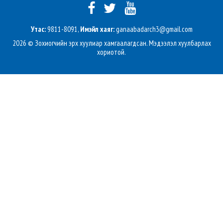
Утас:
9811-8091,
Имэйл хаяг:
ganaabadarch3@gmail.com
2026 © Зохиогчийн эрх хуулиар хамгаалагдсан. Мэдээлэл хуулбарлах
хориотой.