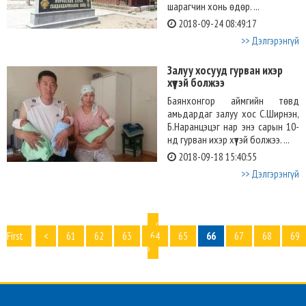
шарагчин хонь өдөр. ...
2018-09-24 08:49:17
>> Дэлгэрэнгүй
Залуу хосууд гурван ихэр
хүүтэй болжээ
Баянхонгор аймгийн төвд
амьдардаг залуу хос С.Ширнэн,
Б.Наранцэцэг нар энэ сарын 10-
нд гурван ихэр хүүтэй болжээ. ...
2018-09-18 15:40:55
>> Дэлгэрэнгүй
‹
First
<
61
62
63
64
65
66
67
68
69
›