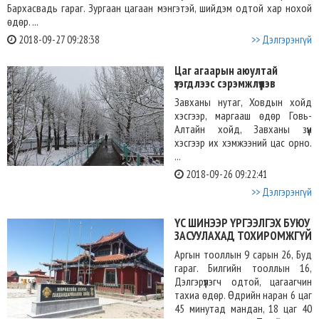
Бархасвадь гараг. Зургаан цагаан мэнгэтэй, шийдэм одтой хар нохой
өдөр. ...
2018-09-27 09:28:38
>> Дэлгэрэнгүй
Цаг агаарын аюултай
үзэгдлээс сэрэмжлүүлэв
Завханы нутаг, Ховдын хойд
хэсгээр, маргааш өдөр Говь-
Алтайн хойд, Завханы зүүн
хэсгээр их хэмжээний цас орно.
...
2018-09-26 09:22:41
>> Дэлгэрэнгүй
ҮС ШИНЭЭР ҮРГЭЭЛГЭХ БУЮУ
ЗАСУУЛАХАД ТОХИРОМЖГҮЙ
Аргын тооллын 9 сарын 26, Буд
гараг. Билгийн тооллын 16,
Дэлгэрүүлэгч одтой, цагаагчин
тахиа өдөр. Өдрийн наран 6 цаг
45 минутад мандан, 18 цаг 40