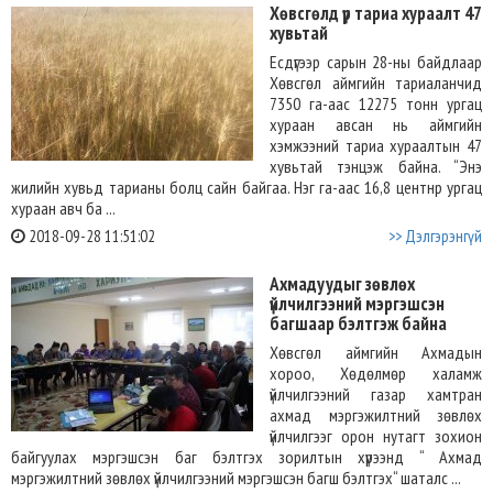
Хөвсгөлд үр тариа хураалт 47
хувьтай
Есдүгээр сарын 28-ны байдлаар
Хөвсгөл аймгийн тариаланчид
7350 га-аас 12275 тонн ургац
хураан авсан нь аймгийн
хэмжээний тариа хураалтын 47
хувьтай тэнцэж байна. “Энэ
жилийн хувьд тарианы болц сайн байгаа. Нэг га-аас 16,8 центнр ургац
хураан авч ба ...
2018-09-28 11:51:02
>> Дэлгэрэнгүй
Ахмадуудыг зөвлөх
үйлчилгээний мэргэшсэн
багшаар бэлтгэж байна
Хөвсгөл аймгийн Ахмадын
хороо, Хөдөлмөр халамж
үйлчилгээний газар хамтран
ахмад мэргэжилтний зөвлөх
үйлчилгээг орон нутагт зохион
байгуулах мэргэшсэн баг бэлтгэх зорилтын хүрээнд “ Ахмад
мэргэжилтний зөвлөх үйлчилгээний мэргэшсэн багш бэлтгэх“ шаталс ...