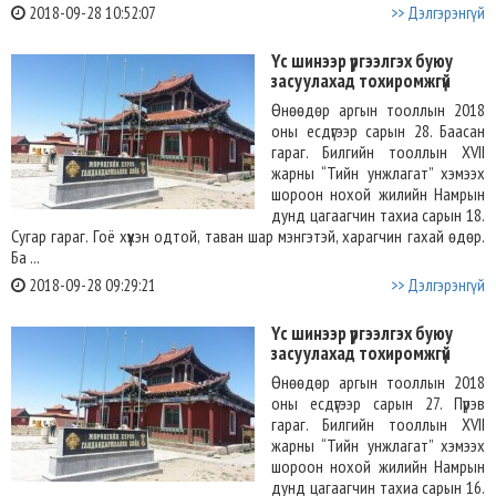
2018-09-28 10:52:07
>> Дэлгэрэнгүй
Үс шинээр үргээлгэх буюу
засуулахад тохиромжгүй
Өнөөдөр аргын тооллын 2018
оны есдүгээр сарын 28. Баасан
гараг. Билгийн тооллын XVII
жарны “Тийн унжлагат” хэмээх
шороон нохой жилийн Намрын
дунд цагаагчин тахиа сарын 18.
Сугар гараг. Гоё хүүхэн одтой, таван шар мэнгэтэй, харагчин гахай өдөр.
Ба ...
2018-09-28 09:29:21
>> Дэлгэрэнгүй
Үс шинээр үргээлгэх буюу
засуулахад тохиромжгүй
Өнөөдөр аргын тооллын 2018
оны есдүгээр сарын 27. Пүрэв
гараг. Билгийн тооллын XVII
жарны “Тийн унжлагат” хэмээх
шороон нохой жилийн Намрын
дунд цагаагчин тахиа сарын 16.