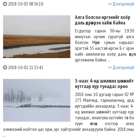
2018-10-03 08:36:10
>> Дэлгэрэнгүй
Алга болсон иргэнийг хоёр
дахь өдрөө эрэн хайж байна
Есдүгээр сарын 30-ны 19:30
минутын орчим сураггүй алга
болсон Мөрөн сумын харьяат
эрэгтэй 55 настай иргэн Б-г эрэн
хайх ажиллагаа хоёр дахь өдрөө
үргэлжилж байна. ...
2018-10-02 21:33:42
>> Дэлгэрэнгүй
3-наас 4-нд шилжих шөнө нийт
нутгаар хур тунадас орно
2018 оны 10 дугаар сарын 02 №
275 Малчид, тариаланчид, ард
иргэдиййн анхааралд: 3-наас 4-
нд шилжих шөнө нийт нутгаар хур
тунадас, ялангуяа нутгийн төв ба
зүүн өмнөд хэсгээр ахиу
хэмжээний нойтон цас орж, эрс хүйтрэхийг анхааруулж байна. 2018 оны
...