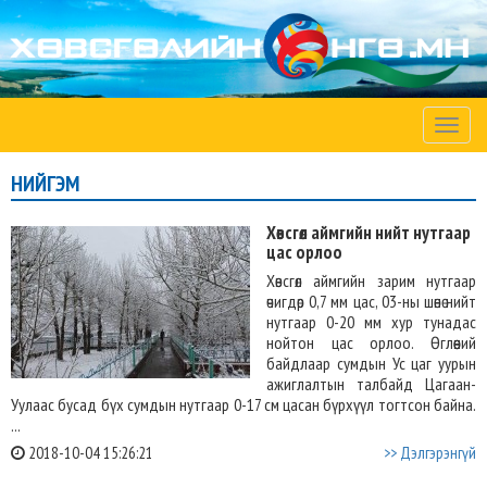
Toggle
naviga
НИЙГЭМ
Хөвсгөл аймгийн нийт нутгаар
цас орлоо
Хөвсгөл аймгийн зарим нутгаар
өчигдөр 0,7 мм цас, 03-ны шөнө нийт
нутгаар 0-20 мм хур тунадас
нойтон цас орлоо. Өглөөний
байдлаар сумдын Ус цаг уурын
ажиглалтын талбайд Цагаан-
Уулаас бусад бүх сумдын нутгаар 0-17 см цасан бүрхүүл тогтсон байна.
...
2018-10-04 15:26:21
>> Дэлгэрэнгүй