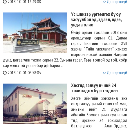
2018-10-01 16:49:08
>> Дэлгэрэнгүй
Үс шинээр үргээлгэх буюу
засуулбал эд, эдлэл, идээ,
ундаа олно
Өнөөдөр аргын тооллын 2018 оны
аравдугаар сарын 01. Даваа
гараг. Билгийн тооллын XVII
жарны “Тийн унжлагат” хэмээх
шороон нохой жилийн Намрын
дунд цагаагчин тахиа сарын 22. Сумъяа гараг. Гөрөөсөн толгой одтой, хоёр
хар мэнгэтэй улаан бар өдөр. Барил ...
2018-10-01 08:58:03
>> Дэлгэрэнгүй
Хөвсгөлд галзуу өвчний 24
тохиолдол бүртгэгджээ
Хөвсгөл аймгийн хэмжээнд энэ
онд галзуу өвчний сэжигтэй мал,
амьтны нийт 21 дуудлага
аймгийн Зооноз өвчин судлалын
төвд ирсэний 24 тохиолдол
батлагджээ. Алаг-Эрдэнэ,