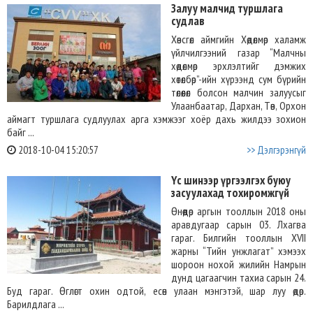
Залуу малчид туршлага
судлав
Хөвсгөл аймгийн Хөдөлмөр халамж
үйлчилгээний газар “Малчны
хөдөлмөр эрхлэлтийг дэмжих
хөтөлбөр”-ийн хүрээнд сум бүрийн
төлөөлөл болсон малчин залуусыг
Улаанбаатар, Дархан, Төв, Орхон
аймагт туршлага судлуулах арга хэмжээг хоёр дахь жилдээ зохион
байг ...
2018-10-04 15:20:57
>> Дэлгэрэнгүй
Үс шинээр үргээлгэх буюу
засуулахад тохиромжгүй
Өнөөдөр аргын тооллын 2018 оны
аравдугаар сарын 03. Лхагва
гараг. Билгийн тооллын XVII
жарны “Тийн унжлагат” хэмээх
шороон нохой жилийн Намрын
дунд цагаагчин тахиа сарын 24.
Буд гараг. Өглөгт охин одтой, есөн улаан мэнгэтэй, шар луу өдөр.
Барилдлага ...