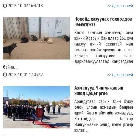
2018-10-02 16:47:18
>> Дэлгэрэнгүй
Нохойд хазуулах тохиолдол
нэмэгджээ
Хөвсгөл аймгийн хэмжээнд оны
эхний 9 сарын байдлаар 261 хүн
галзуу өвчний сэжигтэй мал
болон нохойд уруулж эмнэлэгт
хандан галзуугийн эсрэг
дархлаажуулалтад хамрагдсан
байна. ...
2018-10-01 17:03:52
>> Дэлгэрэнгүй
Ахмадууд Чингүнжавын
хөшөөнд цэцэг өргөлөө
Аравдугаар сарын 01-н буюу
олон улсын ахмадын баярын
өдрийг Хөвсгөл аймгийн ахмадууд
Хотгойдын баатар
Чингүнжавын хөшөөнд цэцэг өргөснөөр
эхлэв. ...