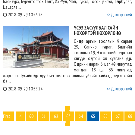
Баянзүрх, Бүрэнтогтох, Галт, Их-Уул, Мөрөн, Түнэл, Тосонцэнгэл, Төмөрбулаг,
Цэцэрлэ ...
2018-09-29 10:46:28
>> Дэлгэрэнгүй
ҮСЭЭ ЗАСУУЛБАЛ САЙН
НӨХӨРТЭЙ НӨХӨРЛӨНӨ
Өнөөдөр аргын тооллын 9 сарын
29, Санчир гараг. Билгийн
тооллын 19, Нэгэн эхийн зургаан
хөвгүүн одтой, хөх хулгана өдөр.
Өдрийн наран 6 цаг 49 минутад
мандан, 18 цаг 35 минутад
жаргана. Тухайн өдөр луу, бич жилтнээ аливаа үйлийг хийхэд эерэг сайн
ба ...
2018-09-29 10:38:14
>> Дэлгэрэнгүй
‹
First
<
60
61
62
63
64
65
66
67
68
›