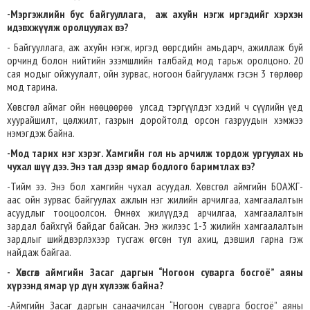
-Мэргэжлийн бус байгууллага, аж ахуйн нэгж иргэдийг хэрхэн
идэвхжүүлж оролцуулах вэ?
- Байгууллага, аж ахуйн нэгж, иргэд өөрсдийн амьдарч, ажиллаж буй
орчинд болон нийтийн эзэмшлийн талбайд мод тарьж оролцоно. 20
сая модыг ойжуулалт, ойн зурвас, ногоон байгууламж гэсэн 3 төрлөөр
мод тарина.
Хөвсгөл аймаг ойн нөөцөөрөө улсад тэргүүлдэг хэдий ч сүүлийн үед
хуурайшилт, цөлжилт, газрын доройтолд орсон газруудын хэмжээ
нэмэгдэж байна.
-Мод тарих нэг хэрэг. Хамгийн гол нь арчилж тордож ургуулах нь
чухал шүү дээ. Энэ тал дээр ямар бодлого баримтлах вэ?
-Тийм ээ. Энэ бол хамгийн чухал асуудал. Хөвсгөл аймгийн БОАЖГ-
аас ойн зурвас байгуулах ажлын нэг жилийн арчилгаа, хамгаалалтын
асуудлыг тооцоолсон. Өмнөх жилүүдэд арчилгаа, хамгаалалтын
зардал байхгүй байдаг байсан. Энэ жилээс 1-3 жилийн хамгаалалтын
зардлыг шийдвэрлэхээр тусгаж өгсөн тул ахиц, дэвшил гарна гэж
найдаж байгаа.
- Хөвсгөл аймгийн Засаг даргын “Ногоон суварга босгоё” аяны
хүрээнд ямар үр дүн хүлээж байна?
-Аймгийн Засаг даргын санаачилсан “Ногоон суварга босгоё” аяны