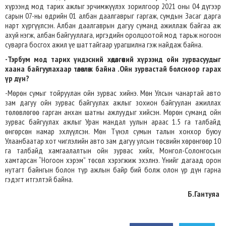
хүрээнд мод тарих ажлыг эрчимжүүлэх зорилгоор 2021 оны 04 дүгээр
сарын 07-ны өдрийн 01 албан даалгаврыг гаргаж, сумдын Засаг дарга
нарт хүргүүлсэн. Албан даалгаврын дагуу суманд ажиллаж байгаа аж
ахуй нэгж, албан байгууллага, иргэдийн оролцоотой мод тарьж ногоон
суварга босгох ажил үе шаттайгаар урагшилна гэж найдаж байна.
-Тэрбум мод тарих үндэсний хөдөлгөөний хүрээнд ойн зурвасуудыг
хаана байгуулахаар төлөвлөж байна .Ойн зурвастай болсноор гарах
үр дүн?
-Мөрөн сумыг тойруулан ойн зурвас хийнэ. Мөн Улсын чанартай авто
зам дагуу ойн зурвас байгуулах ажлыг зохион байгуулан ажиллах
төлөвлөгөө гарган анхан шатны ажлуудыг хийсэн. Мөрөн суманд ойн
зурвас байгуулах ажлыг Уран мандал уулын араас 1.5 га талбайд
өнгөрсөн намар эхлүүлсэн. Мөн Түнэл сумын талын хонхор буюу
Улаанбаатар хот чиглэлийн авто зам дагуу улсын төсвийн хөрөнгөөр 10
га талбайд хамгаалалтын ойн зурвас хийх, Монгол-Солонгосын
хамтарсан “Ногоон хэрэм” төсөл хэрэгжиж эхэлнэ. Үнийг дагаад орон
нутагт байнгын болон түр ажлын байр бий болж олон үр дүн гарна
гэдэгт итгэлтэй байна.
Б.Гантуяа