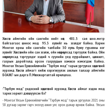
Хөвсгөл аймгийн ойн сангийн нийт нөөц 481.3 сая шоо.метр
байгаагаас шинэс мод 95.3 хувийг нь эзэлдэг байна. Харин
Монгол орны ойн сангийн талбайн 30 хувь буюу гуравны нэг
хувийг Хөвсгөлийн ойн сан эзэлж, ойн нөөцөөрөө улсад тэргүүлж байна. Ойн
нөөцөөрөө улсад тэргүүлдэг хэдий ч сүүлийн үед хуурайшилт, цөлжилт,
газрын доройтолд орсон газруудын хэмжээ нэмэгдэж байна.
Монгол Улсын Ерөнхийлөгчийн “Тэрбум мод” тарьж ургуулах хөдөлгөөний
хүрээнд Хөвсгөл аймагт хийж хэрэгжүүлэх ажлын талаар аймгийн
БОАЖГ-ын дарга П.Мөнхжаргалтай ярилцлаа.
-“Тэрбум мод” үндэсний хөдөлгөөний хүрээнд Хөвсгөл аймаг хэдэн мод
тарих зорилт дэвшүүлсэн бэ?
- Монгол Улсын Ерөнхийлөгчийн “Тэрбум мод” тарьж ургуулах 2021 оны
58 дугаар зарлиг гарч энэхүү ажил улс орон даяар өрнөж байна. Улсын