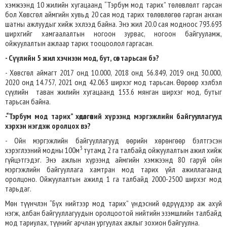
хэмжээнд 10 жилийн хугацаанд “Тэрбум мод тарих” төлөвлөлт гарсан
бол Хөвсгөл аймгийн хувьд 20 сая мод тарих төлөвлөгөө гарган анхан
шатны ажлуудыг хийж эхлээд байна. Энэ жил 20.0 сая модноос 793.693
ширхгийг хамгаалалтын ногоон зурвас, ногоон байгууламж,
ойжуулалтын ажлаар тарих тооцоолол гаргасан.
- Сүүлийн 5 жил хэчнээн мод, бут, сөөг тарьсан бэ?
- Хөвсгөл аймагт 2017 онд 10.000, 2018 онд 56.849, 2019 онд 30.000,
2020 онд 14.757, 2021 онд 42.063 ширхэг мод тарьсан. Өөрөөр хэлбэл
сүүлийн таван жилийн хугацаанд 153.6 мянган ширхэг мод, бутыг
тарьсан байна.
-“Тэрбум мод тарих” хөдөлгөөний хүрээнд мэргэжлийн байгууллагууд
хэрхэн нэгдэж оролцох вэ?
- Ойн мэргэжлийн байгууллагууд өөрийн хөрөнгөөр бэлтгэсэн
3
хэрэглээний модны 100м
тутамд 2 га талбайд ойжуулалтын ажил хийж
гүйцэтгэдэг. Энэ ажлын хүрээнд аймгийн хэмжээнд 80 гаруй ойн
мэргэжлийн байгууллага хамтран мод тарих үйл ажиллагаанд
оролцоно. Ойжуулалтын ажилд 1 га талбайд 2000-2500 ширхэг мод
тарьдаг.
Мөн түүнчлэн “Бүх нийтээр мод тарих” үндэсний өдрүүдээр аж ахуй
нэгж, албан байгууллагуудын оролцоотой нийтийн эзэмшлийн талбайд
мод тариулах, түүнийг арчлан ургуулах ажлыг зохион байгуулна.