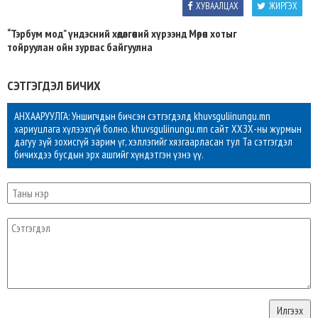
ХУВААЛЦАХ
ЖИРГЭХ
“Тэрбум мод" үндэсний хөдөлгөөний хүрээнд Мөрөн хотыг
тойруулан ойн зурвас байгуулна
СЭТГЭГДЭЛ БИЧИХ
АНХААРУУЛГА: Уншигчдын бичсэн сэтгэгдэлд khuvsguliinungu.mn
хариуцлага хүлээхгүй болно. khuvsguliinungu.mn сайт ХХЗХ-ны журмын
дагуу зүй зохисгүй зарим үг, хэллэгийг хязгаарласан тул Та сэтгэгдэл
бичихдээ бусдын эрх ашгийг хүндэтгэн үзнэ үү.