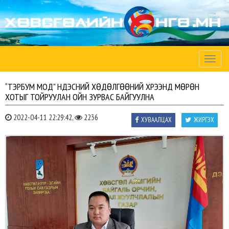
Toggle
naviga
“ТЭРБУМ МОД" ҮНДЭСНИЙ ХӨДӨЛГӨӨНИЙ ХҮРЭЭНД МӨРӨН
ХОТЫГ ТОЙРУУЛАН ОЙН ЗУРВАС БАЙГУУЛНА
2022-04-11 22:29:42,
2236
ХУВААЛЦАХ
ЖИРГЭХ