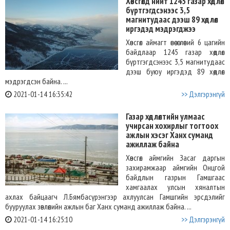
Хөвсгөлд нийт 1245 газар хөдлөл
бүртгэгдсэнээс 3,5
магнитудаас дээш 89 хөдлөл
иргэдэд мэдрэгджээ
Хөвсгөл аймагт өнөө өглөөний 6 цагийн
байдлаар 1245 газар хөдлөл
бүртгэгдсэнээс 3,5 магнитудаас
дээш буюу иргэдэд 89 хөдлөл
мэдрэгдсэн байна. ...
2021-01-14 16:35:42
>> Дэлгэрэнгүй
Газар хөдлөлтийн улмаас
учирсан хохирлыг тогтоох
ажлын хэсэг Ханх суманд
ажиллаж байна
Хөвсгөл аймгийн Засаг даргын
захирамжаар аймгийн Онцгой
байдлын газрын Гамшгаас
хамгаалах улсын хяналтын
ахлах байцаагч Л.Бямбасүрэнгээр ахлуулсан Гамшгийн эрсдэлийг
бууруулах зөвлөлийн ажлын баг Ханх суманд ажиллаж байна. ...
2021-01-14 16:25:10
>> Дэлгэрэнгүй