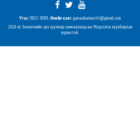
Утас:
9811-8091,
Имэйл хаяг:
ganaabadarch3@gmail.com
2026 © Зохиогчийн эрх хуулиар хамгаалагдсан. Мэдээлэл хуулбарлах
хориотой.