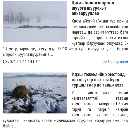
Цасан болон шороон
шуурга шуурахыг
анхаарууллаа
Хөвсгөл аймгийн Ус цаг уур орчны
шинжилгээний төвөөс өнөө шөнө болон
маргааш өдөр зарим нутгаар бага
зэргийн цас орж, салхи ихэнх
нутгаар баруунаас секундэд 8-
13 метр, зарим үед секундэд 16-18 метр хүрч ширүүсэн цасан болон
шороон шуурга шуурахыг а ...
2021-01-11 14:10:11
>> Дэлгэрэнгүй
Идэш тэжээлийн хомстолд
орсон үхэр оготны бүлд
туршилтаар өвс тавьж өгчээ
Улаан тайгын улсын тусгай
хамгаалалттай газрын
хамгаалалтын захиргаа 1.6 сая
гаруй га газрыг хамран
хамгаалалт, хяналт шалгалт,
судалгаа шинжилгээ, аялал жуулчлалын асуудлыг хариуцан ажиллаж
байна. ...