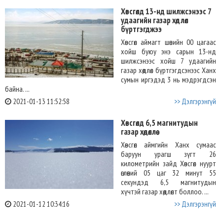
Хөвсгөлд 13-нд шилжсэнээс 7
удаагийн газар хөдлөл
бүртгэгджээ
Хөвсгөл аймагт шөнийн 00 цагаас
хойш буюу энэ сарын 13-нд
шилжсэнээс хойш 7 удаагийн
газар хөдлөл бүртгэгдсэнээс Ханх
сумын иргэдэд 3 нь мэдрэгдсэн
байна. ...
2021-01-13 11:52:58
>> Дэлгэрэнгүй
Хөвсгөлд 6,5 магнитудын
газар хөдөллөө
Хөвсгөл аймгийн Ханх сумаас
баруун урагш зүгт 26
километрийн зайд Хөвсгөл нуурт
өглөөний 05 цаг 32 минут 55
секундэд 6,5 магнитудын
хүчтэй газар хөдлөлт боллоо. ...
2021-01-12 10:34:16
>> Дэлгэрэнгүй