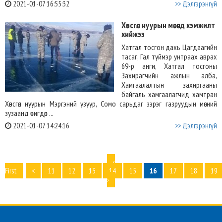
2021-01-07 16:55:32
>> Дэлгэрэнгүй
Хөвсгөл нуурын мөсөнд хэмжилт
хийжээ
Хатгал тосгон дахь Цагдаагийн
тасаг, Гал түймэр унтраах аврах
69-р анги, Хатгал тосгоны
Захирагчийн ажлын алба,
Хамгаалалтын захиргааны
байгаль хамгаалагчид хамтран
Хөвсгөл нуурын Мэргэний үзүүр, Сомо сарьдаг зэрэг газруудын мөсний
зузаанд өчигдөр ...
2021-01-07 14:24:16
>> Дэлгэрэнгүй
‹
First
<
11
12
13
14
15
16
17
18
19
›