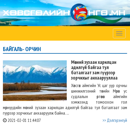
Toggle
naviga
БАЙГАЛЬ- ОРЧИН
Мөсний зузаан харилцан
адилгүй байгаа тул
баталгаат зам гүүрээр
зорчихыг анхаарууллаа
Хөвсгөл аймгийн Ус цаг уур орчны
шинжилгээний төвийн Мөрөн ус
судлалын өртөөнөөс аймгийн
хэмжээнд томоохон гол
мөрнүүдийн мөсний зузаан харилцан адилгүй байгаа тул баталгаат зам
гүүрээр зорчихыг анхааруулж байна. ...
2021-02-01 11:44:07
>> Дэлгэрэнгүй