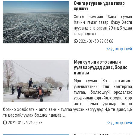
Өчигдөр гурван удаа газар
хөдөлжээ
Хөвсгөл аймгийн Ханх сумын
Хачим гэдэг газар буюу Хөвсгөл
нууранд энэ сарын 29-нд 3 удаа
газар хөдөлжээ. ...
2021-01-30 22:03:06
>> Дэлгэрэнгүй
Мөрөн сумын авто замын
уулзваруудад давс, бодис
цацлаа
Мөрөн сумын Хот тохижилт
үйлчилгээний төвөөс халтиргаа
гулгаа, болзошгүй эрсдэлээс
урьдчилан сэргийлэх зорилгоор
авто замын уулзвар болон
богино холболтын авто замын гулгаа үүссэн хэсгүүдэд 4,6 тн давс, 1,6
тн цас хайлуулах бодисыг цацав. ...
2021-01-25 21:59:58
>> Дэлгэрэнгүй