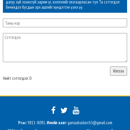
дагуу зүй зохисгүй зарим үг, хэллэгийг хязгаарласан тул Та сэтгэгдэл
бичихдээ бусдын эрх ашгийг хүндэтгэн үзнэ үү.
Нийт сэтгэгдэл: 0
Утас:
9811-8091,
Имэйл хаяг:
ganaabadarch3@gmail.com