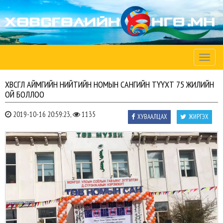
Toggle
naviga
ХӨВСГӨЛ АЙМГИЙН НИЙТИЙН НОМЫН САНГИЙН ТҮҮХТ 75 ЖИЛИЙН
ОЙ БОЛЛОО
2019-10-16 20:59:23,
1135
ХУВААЛЦАХ
ЖИРГЭХ