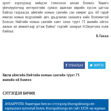
эрэлт хэрэгцээнд нийцсэн томоохон алхам болжээ. Уншигч
үйлчлүүлэгчид интернэтийн сүлжээ ашиглан өөрийн хүссэн цагтаа
байгаа газраасаа аймгийн номын сангийн сан хөмрөг дэх 60 гаруй
мянган номын мэдээллийг авч, урьдчилан захиалга хийх боломжтой
болсон. Нийтийн номын сангийн хамт олон түүхт 75 жилийн ойгоо
ажлын их амжилтаар угтаж байна” гэдгийг захирал Н.Оюунтуяа хэлж
байлаа.
Б.Ганаа
ХУВААЛЦАХ
ЖИРГЭХ
Хөвсгөл аймгийн Нийтийн номын сангийн түүхт 75
жилийн ой боллоо
СЭТГЭГДЭЛ БИЧИХ
АНХААРУУЛГА: Уншигчдын бичсэн сэтгэгдэлд khuvsguliinungu.mn
хариуцлага хүлээхгүй болно. khuvsguliinungu.mn сайт ХХЗХ-ны журмын