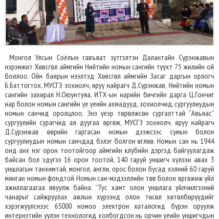
Монгол Улсын Соёлын гавъяат зүтгэлтэн Далантайн Сүрэнжавын
нэрэмжит Хөвсгөл аймгийн Нийтийн номын сангийн түүхт 75 жилийн ой
боллоо. Ойн баярын нээлтэд Хөвсгөл аймгийн Засаг даргын орлогч
Б.Баттогтох, МУСГЗ зохиолч, яруу найрагч Д.Сүрэнжав, Нийтийн номын
сангийн захирал Н.Оюунтуяа, ИТХ-ын нарийн бичгийн дарга Ц.Гончиг
нар болон номын сангийн үе үеийн ахмадууд, зохиолчид, сургуулиудын
номын санчид оролцлоо. Энэ үеэр төрөлжсөн сургалттай “Авьяас”
сургуулийн сурагчид ая дуугаа өргөж, МУСГЗ зохиолч, яруу найрагч
Д.Сүрэнжав өөрийн гаргасан номын дээжсээс сумын болон
сургуулиудын номын санчдад бэлэг болгон өглөө. Номын сан нь 1944
онд анх нэг орон тоотойгоор аймгийн клубийн дэргэд байгуулагдаж
байсан бол эдүгээ 16 орон тоотой, 140 гаруй уншигч хүлээн авах 3
уншлагын танхимтай, монгол, англи, орос болон бусад хэлний 60 гаруй
мянган номын фондтой Номын сан-мэдээллийн төв болон өргөжиж үйл
ажиллагаагаа явуулж байна. ”Тус хамт олон уншлага үйлчилгээний
чанарыг сайжруулах ажлын хүрээнд олон төсөл хөтөлбөрүүдийг
хэрэгжүүлснээс 65000 номоо электрон каталогид бүрэн оруулж
интернэтийн үүлэн технологид холбогдсон нь орчин үеийн уншигчдын