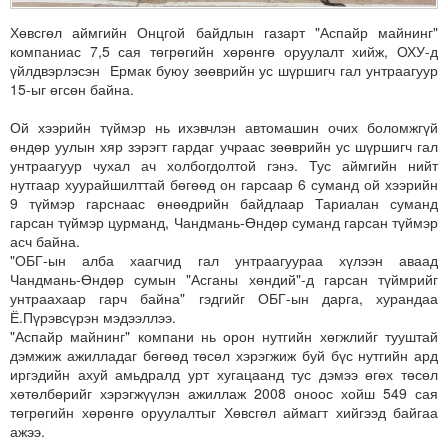
Хөвсгөл аймгийн Онцгой байдлын газарт "Аспайр майнинг"
компаниас 7,5 сая төгрөгийн хөрөнгө оруулалт хийж, ОХУ-д
үйлдвэрлэсэн Ермак буюу зөөврийн ус шүршигч гал унтраагуур
15-ыг өгсөн байна.
Ой хээрийн түймэр нь ихэвчлэн автомашин очих боломжгүй
өндөр уулын хяр зэрэгт гардаг учраас зөөврийн ус шүршигч гал
унтраагуур чухал ач холбогдолтой гэнэ. Тус аймгийн нийт
нутгаар хуурайшилттай бөгөөд он гарсаар 6 суманд ой хээрийн
9 түймэр гарснаас өнөөдрийн байдлаар Тариалан суманд
гарсан түймэр цурманд, Чандмань-Өндөр суманд гарсан түймэр
асч байна.
"ОБГ-ын алба хаагчид гал унтраагуураа хүлээн аваад
Чандмань-Өндөр сумын "Асганы хөндий"-д гарсан түймрийг
унтраахаар гарч байна" гэдгийг ОБГ-ын дарга, хурандаа
Ё.Пүрэвсүрэн мэдээллээ.
"Аспайр майнинг" компани нь орон нутгийн хөгжлийг тууштай
дэмжиж ажилладаг бөгөөд төсөл хэрэгжиж буй бүс нутгийн ард
иргэдийн ахуй амьдралд урт хугацаанд тус дэмээ өгөх төсөл
хөтөлбөрийг хэрэгжүүлэн ажиллаж 2008 оноос хойш 549 сая
төгрөгийн хөрөнгө оруулалтыг Хөвсгөл аймагт хийгээд байгаа
ажээ.