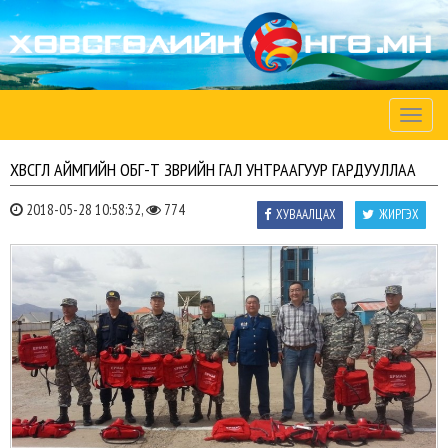
Toggle
naviga
ХӨВСГӨЛ АЙМГИЙН ОБГ-Т ЗӨӨВРИЙН ГАЛ УНТРААГУУР ГАРДУУЛЛАА
2018-05-28 10:58:32,
774
ХУВААЛЦАХ
ЖИРГЭХ