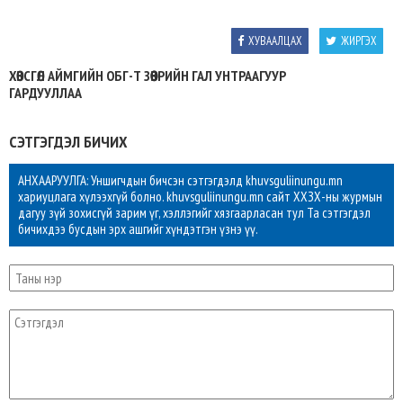
ХУВААЛЦАХ
ЖИРГЭХ
ХӨВСГӨЛ АЙМГИЙН ОБГ-Т ЗӨӨВРИЙН ГАЛ УНТРААГУУР
ГАРДУУЛЛАА
СЭТГЭГДЭЛ БИЧИХ
АНХААРУУЛГА: Уншигчдын бичсэн сэтгэгдэлд khuvsguliinungu.mn
хариуцлага хүлээхгүй болно. khuvsguliinungu.mn сайт ХХЗХ-ны журмын
дагуу зүй зохисгүй зарим үг, хэллэгийг хязгаарласан тул Та сэтгэгдэл
бичихдээ бусдын эрх ашгийг хүндэтгэн үзнэ үү.