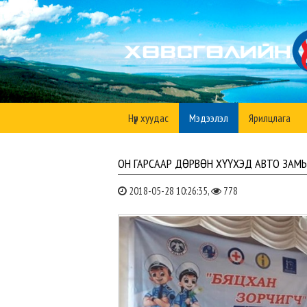
Нүүр хуудас
Мэдээлэл
Ярилцлага
ОН ГАРСААР ДӨРВӨН ХҮҮХЭД АВТО ЗАМ
2018-05-28 10:26:35,
778