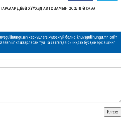
 ГАРСААР ДӨРВӨН ХҮҮХЭД АВТО ЗАМЫН ОСОЛД ӨРТЖЭЭ
vsguliinungu.mn хариуцлага хүлээхгүй болно. khuvsguliinungu.mn сайт
хэллэгийг хязгаарласан тул Та сэтгэгдэл бичихдээ бусдын эрх ашгийг