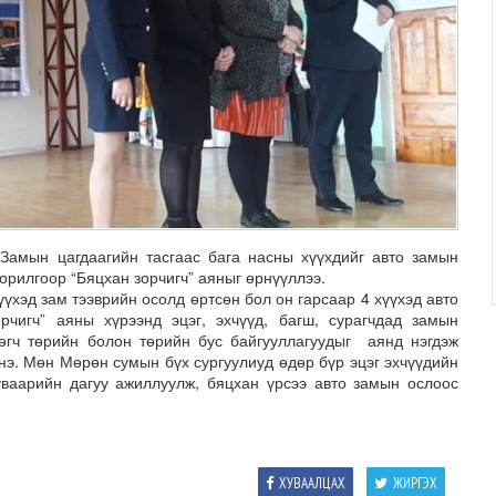
 Замын цагдаагийн тасгаас бага насны хүүхдийг авто замын
орилгоор “Бяцхан зорчигч” аяныг өрнүүллээ.
үхэд зам тээврийн осолд өртсөн бол он гарсаар 4 хүүхэд авто
чигч” аяны хүрээнд эцэг, эхчүүд, багш, сурагчдад замын
 өгч төрийн болон төрийн бус байгууллагуудыг аянд нэгдэж
энэ. Мөн Мөрөн сумын бүх сургуулиуд өдөр бүр эцэг эхчүүдийн
уваарийн дагуу ажиллуулж, бяцхан үрсээ авто замын ослоос
ХУВААЛЦАХ
ЖИРГЭХ