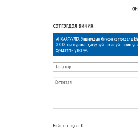
ОН
СЭТГЭГДЭЛ БИЧИХ
АНХААРУУЛГА: Уншигчдын бичсэн сэтгэгдэлд khu
ХХЗХ-ны журмын дагуу зүй зохисгүй зарим үг, 
хүндэтгэн үзнэ үү.
Нийт сэтгэгдэл: 0