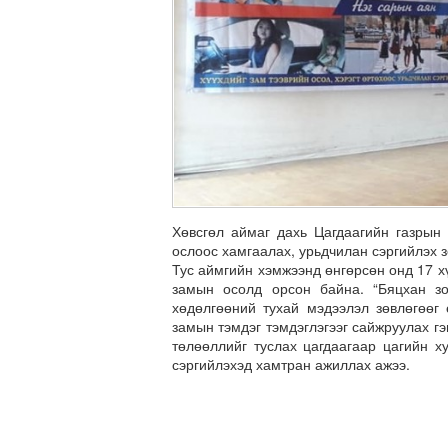
Хөвсгөл аймаг дахь Цагдаагийн газрын
ослоос хамгаалах, урьдчилан сэргийлэх з
Тус аймгийн хэмжээнд өнгөрсөн онд 17 хү
замын осолд орсон байна. “Бяцхан зор
хөдөлгөөний тухай мэдээлэл зөвлөгөөг
замын тэмдэг тэмдэглэгээг сайжруулах г
төлөөллийг туслах цагдаагаар цагийн х
сэргийлэхэд хамтран ажиллах ажээ.