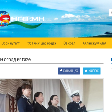
Орон нутагт
"Урт чих" шар мэдээ
Өв соёл
Аялал жуулчлал
ЫН ОСОЛД ӨРТЖЭЭ
ХУВААЛЦАХ
ЖИРГЭХ