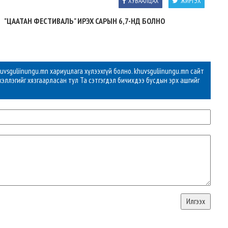
ХУВААЛЦАХ
ЖИРГЭХ
"ЦААТАН ФЕСТИВАЛЬ" ИРЭХ САРЫН 6,7-НД БОЛНО
vsguliinungu.mn хариуцлага хүлээхгүй болно. khuvsguliinungu.mn сайт
хэллэгийг хязгаарласан тул Та сэтгэгдэл бичихдээ бусдын эрх ашгийг