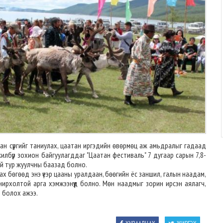
ан сүргийг таниулах, цаатан иргэдийн өвөрмөц аж амьдралыг гадаад
бүр зохион байгуулагддаг "Цаатан фестиваль" 7 дугаар сарын 7,8-
ай тур жуулчны баазад болно.
х бөгөөд энэ үеэр цааны уралдаан, бөөгийн ёс заншил, галын наадам,
ирхолтой арга хэмжээнүүд болно. Мөн наадмыг зорин ирсэн аялагч,
 болох ажээ.