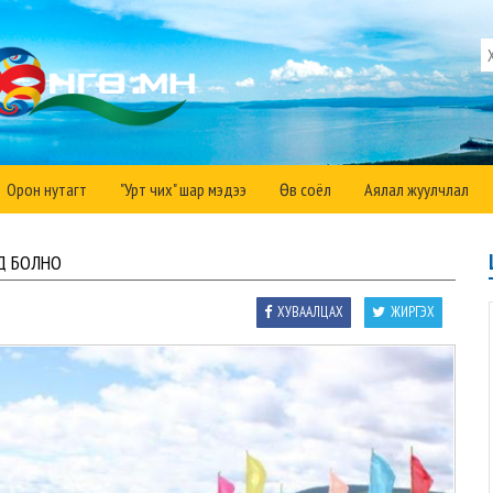
Орон нутагт
"Урт чих" шар мэдээ
Өв соёл
Аялал жуулчлал
НД БОЛНО
ХУВААЛЦАХ
ЖИРГЭХ