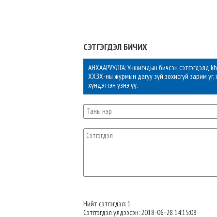
СЭТГЭГДЭЛ БИЧИХ
АНХААРУУЛГА: Уншигчдын бичсэн сэтгэгдэлд khu
ХХЗХ-ны журмын дагуу зүй зохисгүй зарим үг, 
хүндэтгэн үзнэ үү.
Нийт сэтгэгдэл: 1
Сэтггэгдэл үлдээсэн: 2018-06-28 14:15:08