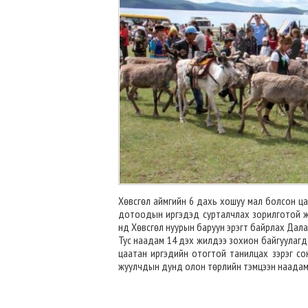
Хөвсгөл аймгийн 6 дахь хошуу мал болсон ца
дотоодын иргэдэд сурталчлах зорилготой жил
нд Хөвсгөл нуурын баруун эрэгт байрлах Дал
Тус наадам 14 дэх жилдээ зохион байгуулагда
цаатан иргэдийн отогтой танилцах зэрэг сон
жуулчдын дунд олон төрлийн тэмцээн наадам