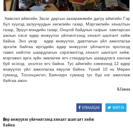
Хөвсгөл аймгийн Засаг даргын захирамжийн дагуу аймгийн Гэр
бүл хүүхэд залуучуудын хөгжлийн газар, Мэргэжлийн хяналтын
газар, Эрүүл мэндийн газар, Онцгой байдлын газрын
хамтарсан
ажлын хэсэг өдөр өнжүүлэх үйлчилгээнд хяналт шалгалт хийж
байна. Энэ үеэр
өдөр өнжүүлэх, давтлагын үйл ажиллагаа
эрхэлж байгаа иргэдийн өдөр өнжүүлэх үйлчилгээ эрхлэхэд
тавих нийтлэг шаардлагын хэрэгжилтэд хяналт шалгалт хийж,
мэргэжил арга зүйн зөвлөгөө өгч стандартын шаардлага хангаж
буй эсэхэд
үнэлгээ өгч байна. Тус аймгийн хэмжээнд 12 өдөр
өнжүүлэх үйл ажиллагаа явуулж байна. Үүний 10 нь Мөрөн
суманд, Тосонцэнгэл, Баянзүрх суманд тус бүр нэг ажиллаж
байгаа ажээ.
Б.Ганаа
ХУВААЛЦАХ
ЖИРГЭХ
Өдөр өнжүүлэх үйлчилгээнд хяналт шалгалт хийж
байна