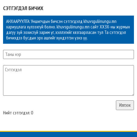
СЭТГЭГДЭЛ БИЧИХ
АНХААРУУЛГА: Уншигчдын бичсэн сэтгэгдэлд khuvsguliinungu.mn
хариуцлага хүлээхгүй болно. khuvsguliinungu.mn сайт ХХЗХ-ны журмын
дагуу зүй зохисгүй зарим үг, хэллэгийг хязгаарласан тул Та сэтгэгдэл
бичихдээ бусдын эрх ашгийг хүндэтгэн үзнэ үү.
Нийт сэтгэгдэл: 0