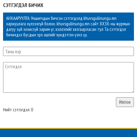
СЭТГЭГДЭЛ БИЧИХ
АНХААРУУЛГА: Уншигчдын бичсэн сэтгэгдэлд khuvsguliinungu.mn
хариуцлага хүлээхгүй болно. khuvsguliinungu.mn сайт ХХЗХ-ны журмын
дагуу зүй зохисгүй зарим үг, хэллэгийг хязгаарласан тул Та сэтгэгдэл
бичихдээ бусдын эрх ашгийг хүндэтгэн үзнэ үү.
Нийт сэтгэгдэл: 0