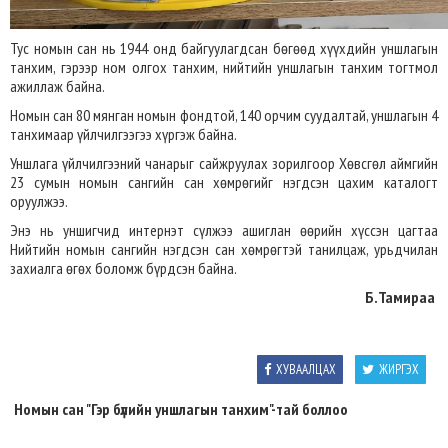
Тус номын сан нь 1944 онд байгуулагдсан бөгөөд хүүхдийн уншлагын
танхим, гэрээр ном олгох танхим, нийтийн уншлагын танхим тогтмол
ажиллаж байна.
Номын сан 80 мянган номын фондтой, 140 орчим суудалтай, уншлагын 4
танхимаар үйлчилгээгээ хүргэж байна.
Уншлага үйлчилгээний чанарыг сайжруулах зорилгоор Хөвсгөл аймгийн
23 сумын номын сангийн сан хөмрөгийг нэгдсэн цахим каталогт
оруулжээ.
Энэ нь уншигчид интернэт сүлжээ ашиглан өөрийн хүссэн цагтаа
Нийтийн номын сангийн нэгдсэн сан хөмрөгтэй танилцаж, урьдчилан
захиалга өгөх боломж бүрдсэн байна.
Б.Тамираа
ХУВААЛЦАХ
ЖИРГЭХ
Номын сан "Гэр бүлийн уншлагын танхим"-тай боллоо