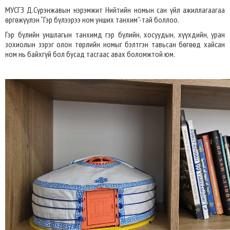
МУСГЗ Д.Сүрэнжавын нэрэмжит Нийтийн номын сан үйл ажиллагаагаа
өргөжүүлэн “Гэр бүлээрээ ном унших танхим”-тай боллоо.
Гэр бүлийн уншлагын танхимд гэр бүлийн, хосуудын, хүүхдийн, уран
зохиолын зэрэг олон төрлийн номыг бэлтгэн тавьсан бөгөөд хайсан
ном нь байхгүй бол бусад тасгаас авах боломжтой юм.