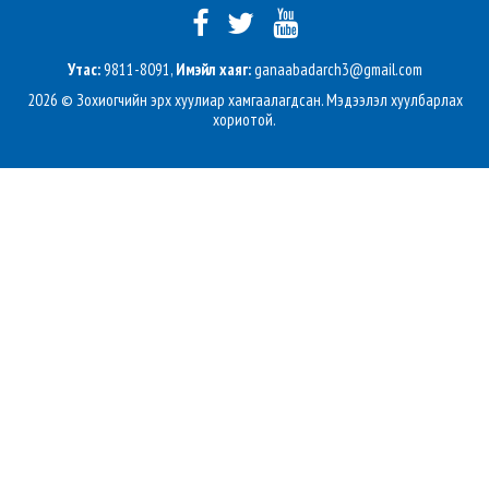
Утас:
9811-8091,
Имэйл хаяг:
ganaabadarch3@gmail.com
2026 © Зохиогчийн эрх хуулиар хамгаалагдсан. Мэдээлэл хуулбарлах
хориотой.