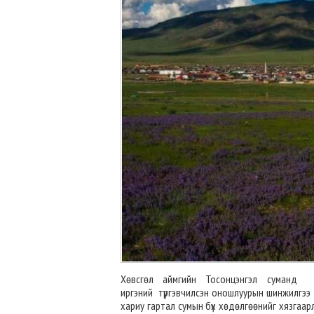
Хөвсгөл аймгийн Тосонцэнгэл суманд 
иргэний түргэвчилсэн оношлуурын
шинжилгээ 
хариу гартал сумын бүх хөдөлгөөнийг хязгаар