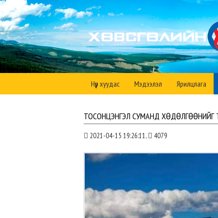
Нүүр хуудас
Мэдээлэл
Ярилцлага
ТОСОНЦЭНГЭЛ СУМАНД ХӨДӨЛГӨӨНИЙГ 
2021-04-15 19:26:11,
4079