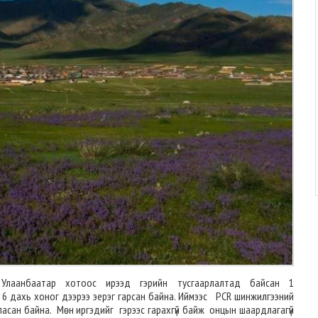
Улаанбаатар хотоос ирээд гэрийн тусгаарлалтад байсан 1
6 дахь хоног дээрээ эерэг гарсан байна. Иймээс PCR шинжилгээний
ласан байна. Мөн иргэдийг гэрээс гарахгүй байж онцын шаардлагагүй