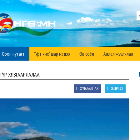
Орон нутагт
"Урт чих" шар мэдээ
Өв соёл
Аялал жуулчлал
ТҮР ХЯЗГААРЛАЛАА
ХУВААЛЦАХ
ЖИРГЭХ