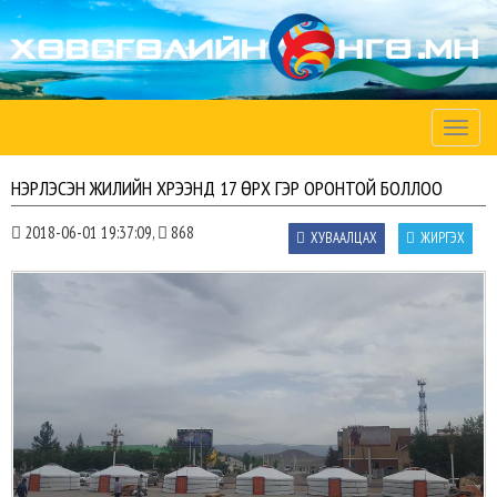
Toggle
naviga
НЭРЛЭСЭН ЖИЛИЙН ХҮРЭЭНД 17 ӨРХ ГЭР ОРОНТОЙ БОЛЛОО
2018-06-01 19:37:09,
868
ХУВААЛЦАХ
ЖИРГЭХ