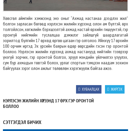
Хөвсгөл аймгийн хэмжээнд энэ оныг “Ахмад настанаа дээдлэх жил”
болгон зарласан бөгөөд нэрлэсэн жилийн хүрээнд олон ам бүлтэй, өрх
толгойлсон, хөгжлийн бэрхшээлтэй ахмад настай өрхийн гишүүнтэй, гэр
оронгүй нийгмийн туслалцаа дэмжлэг зайлшгүй шаардлагатай
зорилтод бүлгийн 17 өрхөд өргөө цагаан гэр олголоо. Ийнхүү 17 өрхийн
100 орчим иргэд Эх үрсийн баярын өдөр өөрсдийн гэсэн гэр оронтой
боллоо. Нэрлэсэн жилийн хүрээнд ахмад настанууд нийтийн тээврээр
үнэгүй зорчих, гэр оронтой болгох, эрүүл мэндийн үйлчилгээ үзүүлэх,
сум бүр ахмадын төвтэй болох, урлаг спортын тэмцээн наадам зохион
байгуулах зэрэг олон ажлыг төлөвлөн хэрэгжүүлж байгаа ажээ.
ХУВААЛЦАХ
ЖИРГЭХ
НЭРЛЭСЭН ЖИЛИЙН ХҮРЭЭНД 17 ӨРХ ГЭР ОРОНТОЙ
БОЛЛОО
СЭТГЭГДЭЛ БИЧИХ