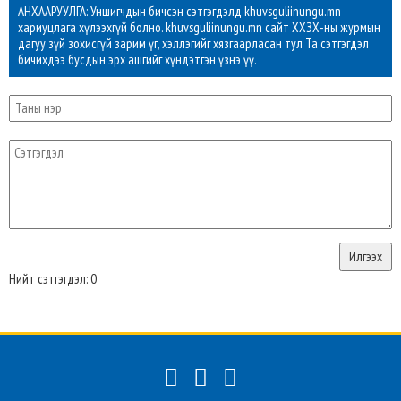
АНХААРУУЛГА: Уншигчдын бичсэн сэтгэгдэлд khuvsguliinungu.mn
хариуцлага хүлээхгүй болно. khuvsguliinungu.mn сайт ХХЗХ-ны журмын
дагуу зүй зохисгүй зарим үг, хэллэгийг хязгаарласан тул Та сэтгэгдэл
бичихдээ бусдын эрх ашгийг хүндэтгэн үзнэ үү.
Нийт сэтгэгдэл: 0