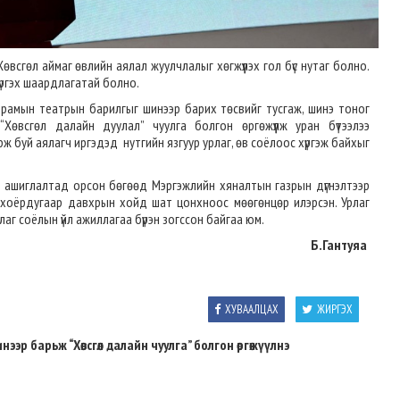
всгөл аймаг өвлийн аялал жуулчлалыг хөгжүүлэх гол бүс нутаг болно.
хүргэх шаардлагатай болно.
рамын театрын барилгыг шинээр барих төсвийг тусгаж, шинэ тоног
Хөвсгөл далайн дуулал” чуулга болгон өргөжүүлж уран бүтээлээ
рж буй аялагч иргэдэд нутгийн язгуур урлаг, өв соёлоос хүргэж байхыг
ашиглалтад орсон бөгөөд Мэргэжлийн хяналтын газрын дүгнэлтээр
 хоёрдугаар давхрын хойд шат цонхноос мөөгөнцөр илэрсэн. Урлаг
аг соёлын үйл ажиллагаа бүрэн зогссон байгаа юм.
Б.Гантуяа
ХУВААЛЦАХ
ЖИРГЭХ
р барьж “Хөвсгөл далайн чуулга” болгон өргөжүүлнэ