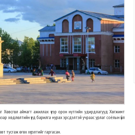
г Хөвсгөл аймагт ажиллах үеэр орон нутгийн удирдлагууд Хөгжимт
зар хөдлөлтийн үед барилга нурах эрсдэлтэй учраас урлаг соёлын үйл
т тусгаж өгөх хүсэлтийг гаргасан.