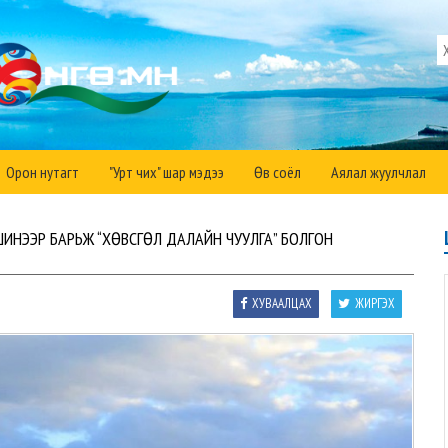
Орон нутагт
"Урт чих" шар мэдээ
Өв соёл
Аялал жуулчлал
ИНЭЭР БАРЬЖ “ХӨВСГӨЛ ДАЛАЙН ЧУУЛГА” БОЛГОН
ХУВААЛЦАХ
ЖИРГЭХ