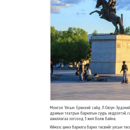
Монгол Улсын Ерөнхий сайд Л.Оюун-Эрдэний
драмын театрын барилгын суурь эвдрэлтэй, га
ажиллагаа зогсоод 3 жил болж байна.
Иймээс шинэ барилга барих төсвийг улсын төсөв