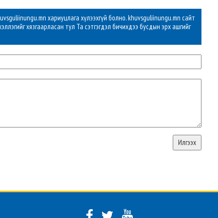
vsguliinungu.mn хариуцлага хүлээхгүй болно. khuvsguliinungu.mn сайт
хэллэгийг хязгаарласан тул Та сэтгэгдэл бичихдээ бусдын эрх ашгийг