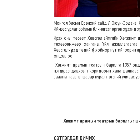
Монгол Улсын Ерөнхий сайд Л.Оюун-Эрдэнэ: Хө
Иймээс урлаг соёлын үйлчилгээг өргөн хүрээнд 
Ирэх оны төсөвт Хөвсгөл аймгийн Хөгжимт д
төхөөрөмжөөр хангана. Үйл ажиллагаагаа “
Хөвсгөлчүүдэд төдийгүй хоймор нутгийг зорин и
онцоллоо.
Хөгжимт драмын театрын барилга 1957 онд 
нэгдүгээр давхрын коридорын хана шалнаас
заалны таазны шавар нуралт өгсний улмаас урл
Хөгжимт драмын театрын барилгыг шинээ
СЭТГЭГДЭЛ БИЧИХ