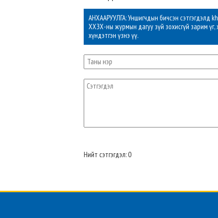
АНХААРУУЛГА: Уншигчдын бичсэн сэтгэгдэлд khu
ХХЗХ-ны журмын дагуу зүй зохисгүй зарим үг, 
хүндэтгэн үзнэ үү.
Нийт сэтгэгдэл: 0