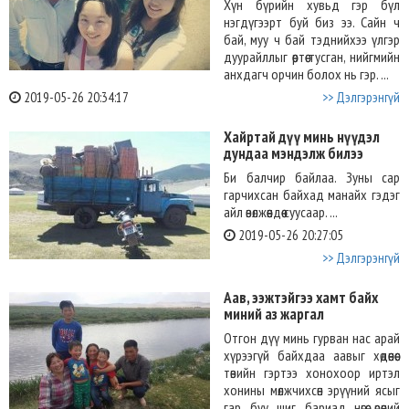
Хүн бүрийн хувьд гэр бүл
нэгдүгээрт буй биз ээ. Сайн ч
бай, муу ч бай тэднийхээ үлгэр
дуурайллыг өөртөө тусган, нийгмийн
анхдагч орчин болох нь гэр. ...
2019-05-26 20:34:17
>> Дэлгэрэнгүй
Хайртай дүү минь нүүдэл
дундаа мэндэлж билээ
Би балчир байлаа. Зуны сар
гарчихсан байхад манайх гэдэг
айл өвөлжөөндөө суусаар. ...
2019-05-26 20:27:05
>> Дэлгэрэнгүй
Аав, ээжтэйгээ хамт байх
миний аз жаргал
Отгон дүү минь гурван нас арай
хүрээгүй байхдаа аавыг хөдөөнөөс
төвийн гэртээ хонохоор иртэл
хонины мөлжчихсөн эрүүний ясыг
гар буу шиг бариад нөгөө өрөөний