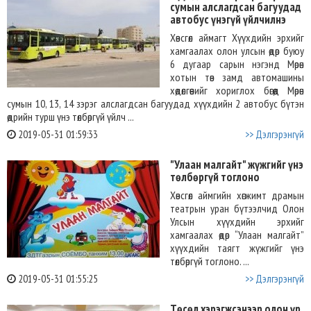
сумын алслагдсан багуудад
автобус үнэгүй үйлчилнэ
Хөвсгөл аймагт Хүүхдийн эрхийг
хамгаалах олон улсын өдөр буюу
6 дугаар сарын нэгэнд Мөрөн
хотын төв замд автомашины
хөдөлгөөнийг хориглох бөгөөд Мөрөн
сумын 10, 13, 14 зэрэг алслагдсан багуудад хүүхдийн 2 автобус бүтэн
өдрийн турш үнэ төлбөргүй үйлч ...
2019-05-31 01:59:33
>> Дэлгэрэнгүй
"Улаан малгайт" жүжгийг үнэ
төлбөргүй тоглоно
Хөвсгөл аймгийн хөгжимт драмын
театрын уран бүтээлчид Олон
Улсын хүүхдийн эрхийг
хамгаалах өдөр “Улаан малгайт”
хүүхдийн таягт жүжгийг үнэ
төлбөргүй тоглоно. ...
2019-05-31 01:55:25
>> Дэлгэрэнгүй
Төсөл хэрэгжсэнээр олон үр