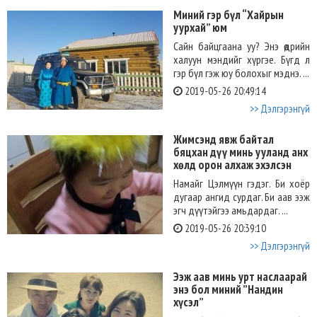
Миний гэр бүл “Хайрын
уурхай” юм
Сайн байцгаана уу? Энэ өдрийн
халуун мэндийг хүргэе. Бүгд л
гэр бүл гэж юу болохыг мэднэ. ...
2019-05-26 20:49:14
>> Дэлгэрэнгүй
Жимсэнд явж байтал
бяцхан дүү минь ууланд анх
хөлд орон алхаж эхэлсэн
Намайг Цэлмүүн гэдэг. Би хоёр
дугаар ангид сурдаг. Би аав ээж
эгч дүүтэйгээ амьдардаг. ...
2019-05-26 20:39:10
>> Дэлгэрэнгүй
Ээж аав минь урт наслаарай
энэ бол миний ”Нандин
хүсэл”