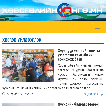
Toggle
naviga
ХӨВСГӨЛД ҮЙЛДВЭРЛЭВ
Хүүхдүүд үлгэрийн номны
үзэсгэлэнг хамгийн их
сонирхож байв
Хөвсгөл аймгийн Нийтийн номын
сангаас Эх үрсийн баярын өдөр
хүүхэд багачуудын унших
дуртай ном болон үлгэрийн
номны үзэсгэлэнг гаргасан нь
хүүхдийн сонирхлыг хамгийн их татсан үйл ажиллагаа боллоо. ...
2019-06-03 12:58:26
>> Дэлгэрэнгүй
Хүүхдийн баяраар Мөрөн