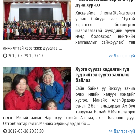
дүнд хүрчээ
Хөвсгөл аймагт Японы Жайка олон
улсын байгууллагаас "Тусгай
хэрэгцээт боловсрол
шаардлагатай хүүхдийн эрүүл
мэнд, боловсрол, нийгмийн
хамгааллыг сайжруулах” төсөл
амжилттай хэрэгжиж дууслаа. ...
2019-05-29 19:27:17
>> Дэлгэрэнгүй
Хурга сүүлээ хөдөлгөн гүд
гүд хийтэл сүүгээ залгилж
байлаа
Сайн байна уу Энэхүү захиа
очих мөчийн халуун мэндийг
хүргэе. Манайх Алаг-Эрдэнэ
сумын 2 багт амьдардаг. Ам бүл
тавуулаа. Намайг Н.Мягмардорж
гэдэг. Миний аавыг Наранхүү, ээжийг Аззаяа, ахыг Баярням, дүүг
Отгонбаатар гэдэг. Манайх хөдөө амьдардаг бо ...
2019-05-26 20:55:50
>> Дэлгэрэнгүй