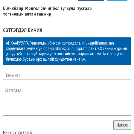
Б.Анхбаяр: Монгол бичиг бол туг сүлд, тусгаар
тогтнолын алтан ганжир
СЭТГЭГДЭЛ БИЧИХ
АНХААРУУЛГА: Уншигчдын бичсэн сэтгэгдэлд khuvsguliinungu.mn
хариуцлага хүлээхгүй болно. khuvsguliinungu.mn сайт ХХЗХ-ны журмын
дагуу зүй зохисгүй зарим үг, хэллэгийг хязгаарласан тул Та сэтгэгдэл
бичихдээ бусдын эрх ашгийг хүндэтгэн үзнэ үү.
Нийт сэтгэгдэл: 6