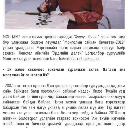
МОНЦАМЭ агентлагаас эрхлэн гаргадаг “Хүмүүн бичиг” сониноос жил
бүр уламжлал болгон явуулдаг “Монголын сайхан бичигтэн-2018”
улсын уралдааны Мэргэжлийн багш нарын ангилалд тэргүүн байр
эзэлсэн, Хөвсгөл аймгийн “Эрдмийн далай” цогцолбор сургуулийн
Монгол хэл, уран зохиолын багш Б.Анхбаяртай ярилцлаа.
- Эх хэлээ хэзээнээс эрхэмлэн суралцаж эхлэв. Яагаад энэ
мэргэжлийг сонгосон бэ?
- 2007 онд төгсөх курстээ Дэлгэрмөрөн цогцолбор сургуульдаа дадлага
хийж байхдаа багш мэргэжлийн сайхныг мэдэрч билээ. Тухайн үед
дааж байсан ангийн сурагчид халаасанд маань талархлын захидлууд
хийчихсэн байдаг байлаа. Нэгэн захиаг уншаад багш мэргэжлээр
бахархан төв зам дагуу уйлаад л уншиж явлаа шүү дээ. Тэр цагаас
монгол хэл уран зохиолын багш болохоор шийдэж байлаа. 2010 онд
аймгийн Боловсрол урлагийн газраас зохиосон “Аж ахуйн нэгжийн
нэрийг монгол бичгээр урлахуй” уралдаанд оролцож шилэн дээр