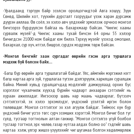
-Уралдаанд тэргүүн байр эзэлсэн оролцогчидтой Авга хошуу, Зүүн
Сөнөд, Шилийн хот, түүхийн дурсгалт газруудыг үзэж харан дурсамж
дүүрэн аяллаа. Өв соёл, эх хэлээ авч үлдэхийг эрмэлзэж орчноо монгол
бичгээрээ бүрдүүлсэн байгаа нь бахархмаар байсан. “Чингис хааны
сурвалж музей”-д Чингис хааны тухай бичсэн 64 орны 55 хэлээр
бичигдсэн 21000 ном байдаг юм билээ.Тэрхүү музейг үзэхэд омогшил,
бахархал, сүр хүч, итгэл, бишрэл, сүрдэх мэдрэмж төрж байсан.
-Монгол бичгийг заан сургадаг өөрийн гэсэн арга туршлага
мэдээж буй болсон байх...
-Багш бүр өөрийн арга туршлагатай байдаг. Улс, аймгийн мэргэжил нэгт
багш нартаа арга зүй, туршлагаа түгээн дэлгэрүүлж, харилцан суралцаж
байна. Миний хувьд суралцагчдад мэдлэгийг дамжуулаад орхих бус
хэрэглээг чухалчилж хүүхэд бүрийн чадварт анхааран сэтгэлийг нь
хураан ажилладаг. Ингэснээр шавь нар маань чадварлаг, бүтээлч
сэтгэлгээтэй, эх хэлээ эрхэмлэдэг, үндэсний үзэлтэй иргэн болон
төлөвшдөг. Монгол сэтгэлгээг эх хэл агуулж байдаг. Тиймээс хүн бүр
үндэсний бичиг үсгээ төгс сурч эзэмших хэрэгтэй. Монгол бичиг бол туг
сүлд, тусгаар тогтнолын алтан ганжир. “Монгол сэтгэлгээ үгүй болбол
тусгаар тогтнол, эрх чөлөө, газар нутгаа алдах болно оо” гэдгийг шавь
нартаа хэлж, үлгэр жишээ үзүүлэхийг чиг шугамаа болгон хөдөлмөрлөж