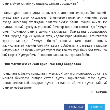
байна. Өнөө жилийн уралдаанд хэрхэн оролцох вэ?
-Улсын уралдаанаа уядаг морь шиг л догдлон хүлээдэг. Энэ жилийн
хувьд заах аргын нэгдлээрээ төлөвлөгөө гарган анги нийтийн төрөл,
бусад ангилалд сурагчдаа бэлтгэж эхэлж байна. Манай аймаг, тэр
дундаа манай сургууль үндэсний бичгээр цор ганц хэвлэгддэг “Хүмүүн
бичиг” сониноо байнга дэмжин ажилладаг. Уралдаанд оролцсоноор
багш, хүүхэд бүр их зүйлийг сурч, чадварждаг. МОНЦАМЭ агентлагаас
эрхлэн гаргадаг “Хүмүүн бичиг” сонины хамт олон, сонины
хариуцлагатай нарийн бичгийн дарга Б.Элбэгзаяа багшдаа талархал
илэрхийлье. Та бүхний их үйл хэрэгт бартаа гэж үгүй байх болтугай. Бүх
нийтээрээ “Хүмүүн бичиг” сониноо захиалахыг уриалж байна.
-Чин сэтгэлээсээ сайхан ярилцсан танд баярлалаа.
-Баярлалаа. Энэхүү ярилцлагыг уншиж буй хүмүүст монголоороо сэтгэж,
монгол бичгээрээ бичдэг, сэтгэл дүүрэн зорилготой, тэвэр дүүрэн
ололт амжилттай, амьдрал дүүрэн аз жаргалтай, зүрх дүүрэн хайртай
байхын ерөөл өргөе.
Б.Гантуяа
ХУВААЛЦАХ
ЖИРГЭХ