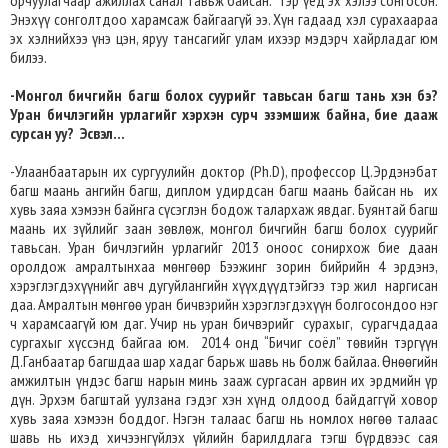
Энэхүү сонголтдоо харамсаж байгаагүй ээ. Хүн гадаад хэл сурахаараа
эх хэлнийхээ үнэ цэн, яруу тансагийг улам ихээр мэдэрч хайрладаг юм
билээ.
-Монгол бичгийн багш болох суурийг тавьсан багш тань хэн бэ?
Уран бичлэгийн урлагийг хэрхэн сурч эзэмшиж байна, бие дааж
сурсан уу? Эсвэл...
-Улаанбаатарын их сургуулийн доктор (Ph.D), профессор Ц.Эрдэнэбат
багш маань ангийн багш, диплом удирдсан багш маань байсан нь их
хувь заяа хэмээн байнга сүсэглэн бодож талархаж явдаг. Буянтай багш
маань их зүйлийг заан зөвлөж, монгол бичгийн багш болох суурийг
тавьсан. Уран бичлэгийн урлагийг 2013 оноос сонирхож бие даан
оролдож амралтынхаа мөнгөөр Бээжинг зорин бийрийн 4 эрдэнэ,
хэрэглэгдэхүүнийг авч дугуйлангийн хүүхдүүдтэйгээ тэр жил наргисан
даа. Амралтын мөнгөө уран бичвэрийн хэрэглэгдэхүүн болгосондоо нэг
ч харамсаагүй юм даг. Учир нь уран бичвэрийг сурахыг, сурагчдадаа
сургахыг хүссэнд байгаа юм. 2014 онд “Бичиг соёл” төвийн тэргүүн
Д.Ганбаатар багшдаа шар хадаг барьж шавь нь болж байлаа. Өнөөгийн
амжилтын үндэс багш нарын минь зааж сургасан арвин их эрдмийн үр
дүн. Эрхэм багштай уулзана гэдэг хэн хүнд олдоод байдаггүй ховор
хувь заяа хэмээн боддог. Нэгэн талаас багш нь номлох нөгөө талаас
шавь нь ихэд хичээнгүйлэх үйлийн барилдлага тэгш бүрдвээс сая