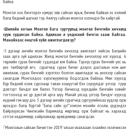
байна.
Монгол хэл, бичгээрээ хүмүүс зөв сайхан ярьж, бичиж байвал эх хэлний
багш бидний шагнал тэр. Аялгуу сайхан монгол хэлэндээ би хайртай.
-Шилийн хотын Монгол бага сургуульд монгол бичгийн хичээлд
сууж судалсан байна. Адилхан л үндэсний бичгээ зааж байгаа.
Манайхаас онцгой зүйл ажиглагдав уу?
-5 дугаар ангийн монгол бичгийн хичээлд ажиглалт хийсэн. Багшийн
заах арга зүй адилхан. Жилд монгол бичгийн хичээлээр нэг хүүхэд 6
төрлийн сурах бичгийг судалдаг юм байна. Тэрхүү сурах бичгийг улс нь
үнэ төлбөргүй өгч, сурагчид сурах бичиг дээрээ дасгалын ном шиг
ажиллаж, сурах бичгийг хэрэглээ болгон ашигладаг нь үнэхээр сайхан
санагдаж Монголдоо хэрэгжүүлмээр бодогдож байлаа. Мөн хүүхэд
бүр бидний хэлж сурснаар таван хошуутай бэх соруулдаг үзгээр тууш
дэвтэрт бичдэг юм билээ. Үзгээр бичихэд хүүхдийн бичгийн хэвийг
тогтооход их үр дүнтэй арга шүү. Манай улсад үзгээр бичдэг хүүхэд
нүдний гэм шүү дээ. 5 дугаар ангийн сурагчид сургуулийнхаа үүдээр орж
ирэхдээ багш бүртэй “Багш сайн уу?”хэмээн мэхийн ёсолж, үүдэндээ
байрлуулсан Чингисийн барималд мөргөөд орж байгааг нь харахад
сэтгэл хөдөлмөөр, хайрламаар, өрөвдмөөр санагдсан.
-“Монголын сайхан бичигтэн-2019” улсын уралдаан хэдийнэ эхэлчихсэн