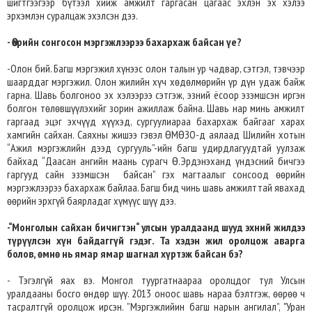
шигтгээгээр бүтээл хийж амжилт гаргасан цагаас эхлэн эх хэлээ
эрхэмлэн суралцаж эхэлсэн дээ.
- Өөрийн сонгосон мэргэжлээрээ бахархаж байсан үе?
-Олон бий. Багш мэргэжил хүнээс олон талын ур чадвар, сэтгэл, тэвчээр
шаарддаг мэргэжил. Олон жилийн хүч хөдөлмөрийн үр дүн удаж байж
гарна. Шавь болгоноо эх хэлээрээ сэтгэж, эзний ёсоор эзэмшсэн иргэн
болгон төлөвшүүлэхийг зорин ажиллаж байна. Шавь нар минь амжилт
гаргаад эцэг эхчүүд хүүхэд, сургуулиараа бахархаж байгааг харах
хамгийн сайхан. Саяхны жишээ гэвэл ӨМӨЗО-д аялаад Шилийн хотын
“Ажил мэргэжлийн дээд сургууль”-ийн багш удирдлагуудтай уулзаж
байхад “Даасан ангийн маань сурагч Ө.Эрдэнэханд үндэсний бичгээ
гаргууд сайн эзэмшсэн байсан” гэх магтаалыг сонсоод өөрийн
мэргэжлээрээ бахархаж байлаа. Багш бид чинь шавь амжилттай явахад
өөрийн эрхгүй баярладаг хүмүүс шүү дээ.
-“Монголын сайхан бичигтэн“ улсын уралдаанд шууд эхний жилдээ
түрүүлсэн хүн байдаггүй гэдэг. Та хэдэн жил оролцож аварга
болов, өмнө нь ямар ямар шагнал хүртэж байсан бэ?
- Тэгэлгүй яах вэ. Монгол туургатнаараа оролцдог тул Улсын
уралдааны босго өндөр шүү. 2013 оноос шавь нараа бэлтгэж, өөрөө ч
тасралтгүй оролцож ирсэн. ”Мэргэжлийин багш нарын ангилал”, "Уран