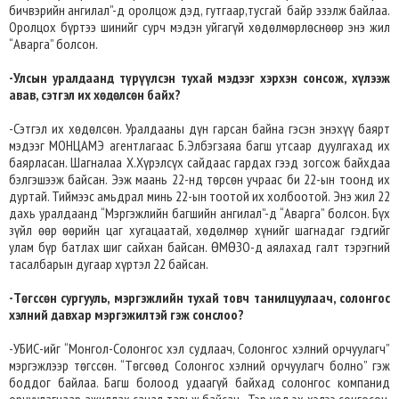
бичвэрийн ангилал”-д оролцож дэд, гутгаар,тусгай байр эзэлж байлаа.
Оролцох бүртээ шинийг сурч мэдэн уйгагүй хөдөлмөрлөснөөр энэ жил
“Аварга” болсон.
-Улсын уралдаанд түрүүлсэн тухай мэдээг хэрхэн сонсож, хүлээж
авав, сэтгэл их хөдөлсөн байх?
-Сэтгэл их хөдөлсөн. Уралдааны дүн гарсан байна гэсэн энэхүү баярт
мэдээг МОНЦАМЭ агентлагаас Б.Элбэгзаяа багш утсаар дуулгахад их
баярласан. Шагналаа Х.Хүрэлсүх сайдаас гардах гээд зогсож байхдаа
бэлгэшээж байсан. Ээж маань 22-нд төрсөн учраас би 22-ын тоонд их
дуртай. Тиймээс амьдрал минь 22-ын тоотой их холбоотой. Энэ жил 22
дахь уралдаанд “Мэргэжлийн багшийн ангилал”-д “Аварга” болсон. Бүх
зүйл өөр өөрийн цаг хугацаатай, хөдөлмөр хүнийг шагнадаг гэдгийг
улам бүр батлах шиг сайхан байсан. ӨМӨЗО-д аялахад галт тэрэгний
тасалбарын дугаар хүртэл 22 байсан.
-Төгссөн сургууль, мэргэжлийн тухай товч танилцуулаач, солонгос
хэлний давхар мэргэжилтэй гэж сонслоо?
-УБИС-ийг “Монгол-Солонгос хэл судлаач, Солонгос хэлний орчуулагч”
мэргэжлээр төгссөн. “Төгсөөд Солонгос хэлний орчуулагч болно” гэж
боддог байлаа. Багш болоод удаагүй байхад солонгос компанид
орчуулагчаар ажиллах санал тавьж байсан. Тэр үед эх хэлээ сонгосон.