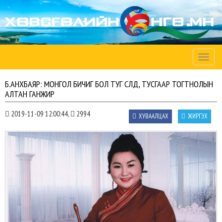
Toggle
naviga
Б.АНХБАЯР: МОНГОЛ БИЧИГ БОЛ ТУГ СҮЛД, ТУСГААР ТОГТНОЛЫН
АЛТАН ГАНЖИР
2019-11-09 12:00:44,
2994
ХУВААЛЦАХ
ЖИРГЭХ